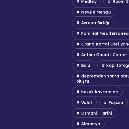
Medley
Room 8
Nevşin Mengü
Avrupa Birliği
Familial Mediterranea
Grand Kartal Otel yan
Antoni Gaudí i Cornet
Bolu
kapı fotoğr
depremden sonra obr
oluştu
hukuk kavramları
Vahit
Faşizm
Osmanlı Tarihi
Almanya