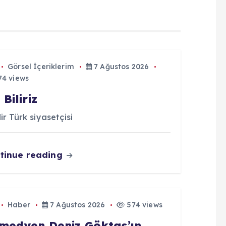
Görsel İçeriklerim
7 Ağustos 2026
4 views
 Biliriz
lir Türk siyasetçisi
tinue reading
Haber
7 Ağustos 2026
574 views
medyen Deniz Göktaş’ın