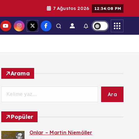
7 Ağustos 2026
12:34:09 PM
Arama
Ara
Popüler
Onlar – Martin Niemöller