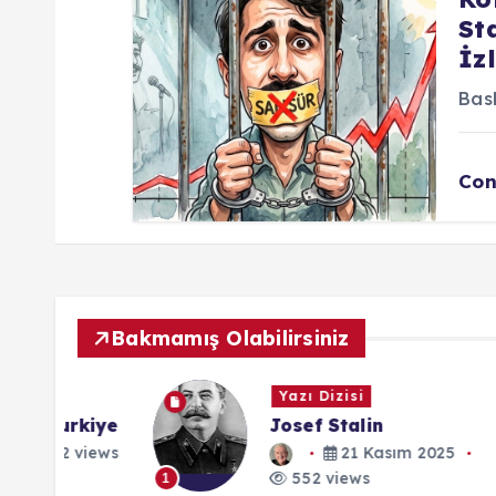
St
İz
Bask
Con
Bakmamış Olabilirsiniz
Yazı Dizisi
kiye
Josef Stalin
views
21 Kasım 2025
552 views
1