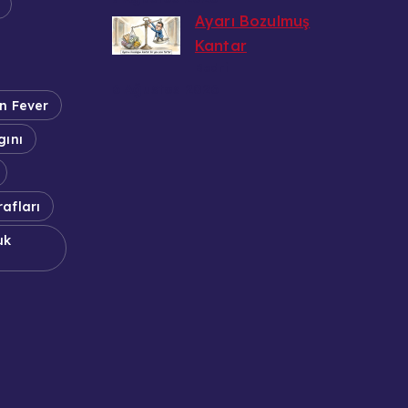
Ayarı Bozulmuş
Kantar
Bedri
6 Ağustos 2026
n Fever
gını
afları
uk