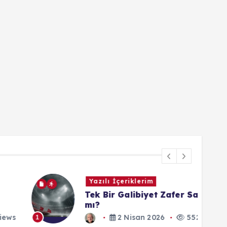
Yazılı İçeriklerim
Tek Bir Galibiyet Zafer Sayılır
mı?
1
2 Nisan 2026
552 views
1