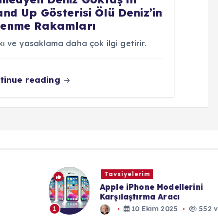
and Up Gösterisi Ölü Deniz’in
lenme Rakamları
ı ve yasaklama daha çok ilgi getirir.
tinue reading
Tavsiyelerim
Apple iPhone Modellerini
Karşılaştırma Aracı
10 Ekim 2025
552 views
1