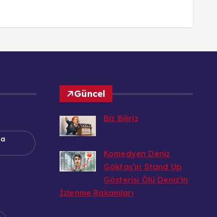
Güncel
Biz Biliriz
Bedri
na
7 Ağustos 2026
Komedyen Deniz
Göktaş’ın Stand Up
Gösterisi Ölü Deniz’in
İzlenme Rakamları
Bedri
7 Ağustos 2026