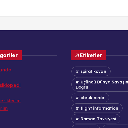
goriler
Etiketler
kında
spiral kovan
Üçüncü Dünya Savaşı
nsiklopedi
Doğru
obruk nedir
eriklerim
erim
flight information
Roman Tavsiyesi