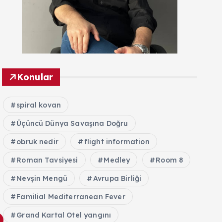
Konular
spiral kovan
Üçüncü Dünya Savaşına Doğru
obruk nedir
flight information
Roman Tavsiyesi
Medley
Room 8
Nevşin Mengü
Avrupa Birliği
Familial Mediterranean Fever
Grand Kartal Otel yangını