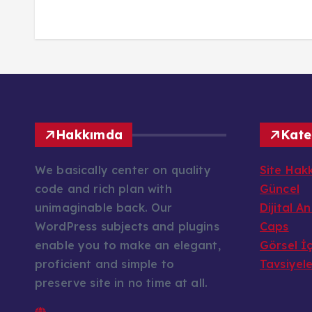
Hakkımda
Kate
We basically center on quality
Site Hak
code and rich plan with
Güncel
unimaginable back. Our
Dijital A
WordPress subjects and plugins
Caps
enable you to make an elegant,
Görsel İç
proficient and simple to
Tavsiyel
preserve site in no time at all.