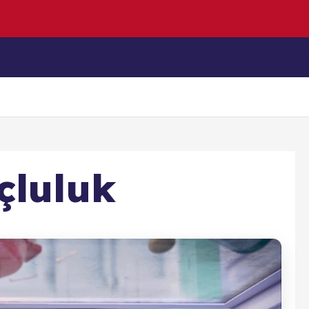
e
n
D
e
n
i
z
İçeriklerim
Blog
çluluk