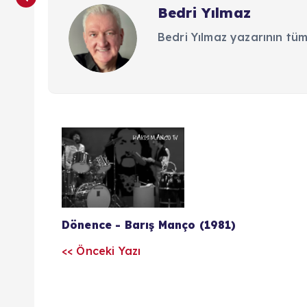
Bedri Yılmaz
Bedri Yılmaz yazarının tüm
Y
a
z
Dönence - Barış Manço (1981)
ı
<< Önceki Yazı
l