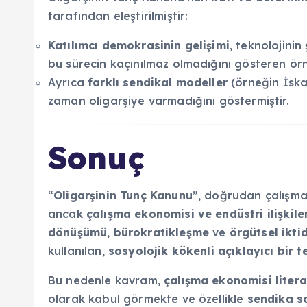
tarafından eleştirilmiştir:
Katılımcı demokrasinin gelişimi
, teknolojinin
bu sürecin kaçınılmaz olmadığını gösteren ör
Ayrıca
farklı sendikal modeller
(örneğin İska
zaman oligarşiye varmadığını göstermiştir.
Sonuç
“
Oligarşinin Tunç Kanunu
”, doğrudan çalışma
ancak
çalışma ekonomisi ve endüstri ilişkile
dönüşümü
,
bürokratikleşme
ve
örgütsel ikti
kullanılan,
sosyolojik kökenli açıklayıcı bir t
Bu nedenle kavram,
çalışma ekonomisi liter
olarak kabul görmekte ve özellikle
sendika so