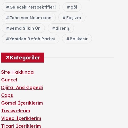
Gelecek Perspektifleri
göl
John von Neum ann
Faşizm
Sema Silkin Ün
direniş
Yeniden Refah Partisi
Balıkesir
Kategoriler
Site Hakkında
Güncel
Dijital Ansiklopedi
Caps
Görsel İçeriklerim
Tavsiyelerim
Video İçeriklerim
Ticari İçeriklerim