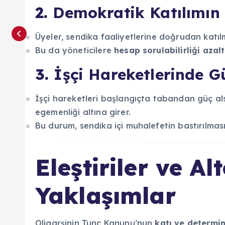
2.
Demokratik Katılımın
Üyeler, sendika faaliyetlerine doğrudan katıl
Bu da yöneticilere
hesap sorulabilirliği azalt
3.
İşçi Hareketlerinde 
İşçi hareketleri başlangıçta tabandan güç al
egemenliği altına girer.
Bu durum, sendika içi muhalefetin bastırılması
Eleştiriler ve Al
Yaklaşımlar
Oligarşinin Tunç Kanunu’nun
katı ve determin