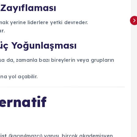
 Zayıflaması
mak yerine liderlere yetki devreder.
ır
.
Güç Yoğunlaşması
sa da, zamanla bazı bireylerin veya grupların
na yol açabilir.
ternatif
ist
(kaçınılmazcı) yapısı, birçok akademisyen