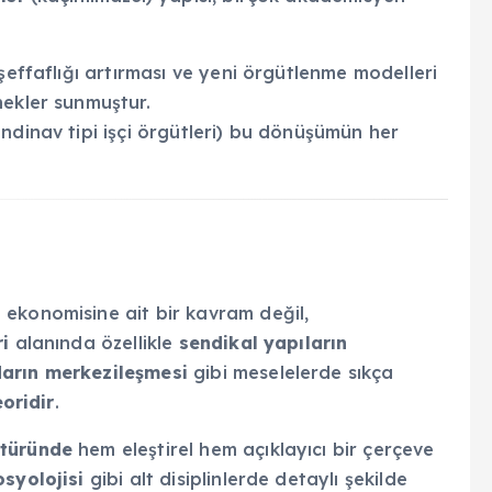
 şeffaflığı artırması ve yeni örgütlenme modelleri
nekler sunmuştur.
ndinav tipi işçi örgütleri) bu dönüşümün her
 ekonomisine ait bir kavram değil,
ri
alanında özellikle
sendikal yapıların
darın merkezileşmesi
gibi meselelerde sıkça
eoridir
.
atüründe
hem eleştirel hem açıklayıcı bir çerçeve
syolojisi
gibi alt disiplinlerde detaylı şekilde