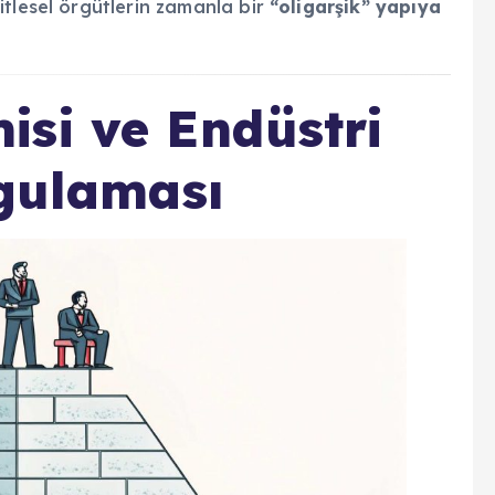
itlesel örgütlerin zamanla bir
“oligarşik” yapıya
si ve Endüstri
ygulaması