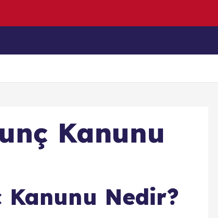
h
e
T
i
m
İçeriklerim
Blog
Tunç Kanunu
ç Kanunu Nedir?