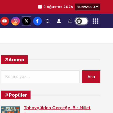
9 Ağustos 2026
10:25:12 AM
Arama
Ara
Popüler
Tahayyülden Gerçeğe: Bir Millet