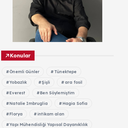
Konular
Önemli Günler
Tünektepe
Yobazlık
Şişli
ara fosil
Everest
Ben Söylemiştim
Natalie Imbruglia
Hagia Sofia
Florya
intikam alan
Yapı Mühendisliği Yapısal Dayanıklılık