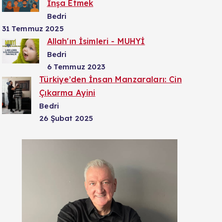
İnşa Etmek
Bedri
31 Temmuz 2025
Allah'ın İsimleri - MUHYİ
Bedri
6 Temmuz 2023
Türkiye’den İnsan Manzaraları: Cin
Çıkarma Ayini
Bedri
26 Şubat 2025