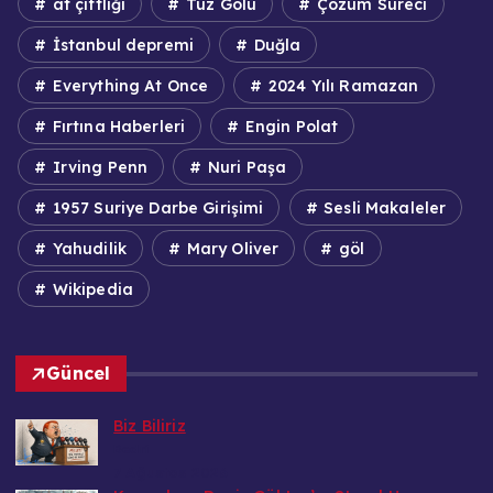
at çiftliği
Tuz Gölü
Çözüm Süreci
İstanbul depremi
Duğla
Everything At Once
2024 Yılı Ramazan
Fırtına Haberleri
Engin Polat
Irving Penn
Nuri Paşa
1957 Suriye Darbe Girişimi
Sesli Makaleler
Yahudilik
Mary Oliver
göl
Wikipedia
Güncel
Biz Biliriz
Bedri
7 Ağustos 2026