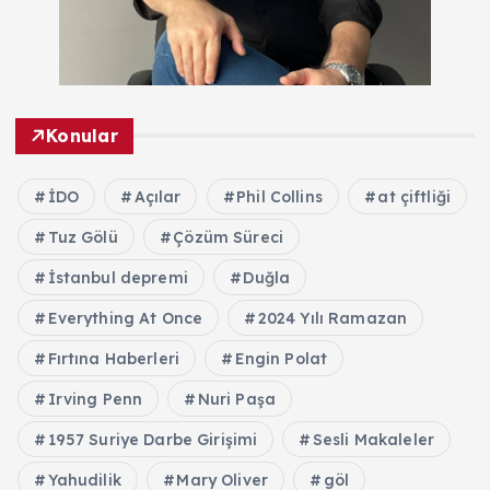
Konular
İDO
Açılar
Phil Collins
at çiftliği
Tuz Gölü
Çözüm Süreci
İstanbul depremi
Duğla
Everything At Once
2024 Yılı Ramazan
Fırtına Haberleri
Engin Polat
Irving Penn
Nuri Paşa
1957 Suriye Darbe Girişimi
Sesli Makaleler
Yahudilik
Mary Oliver
göl