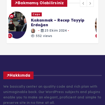
Bakmamış Olabilirsiniz
Caps
p
Zekasıyla Övünen - Albert
Einstein
6 Şubat 2023
1
552 views
1
Hakkımda
We basically center on quality code and rich plan with
unimaginable back. Our WordPress subjects and plugins
enable you to make an elegant, proficient and simple to
preserve site in no time at all.