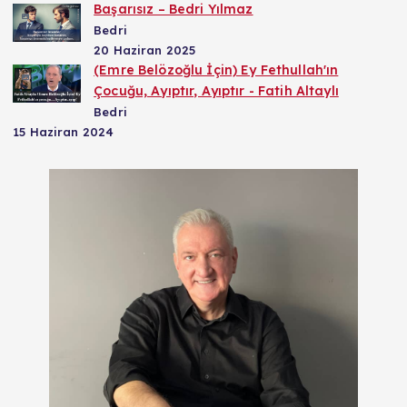
Başarısız – Bedri Yılmaz
Bedri
20 Haziran 2025
(Emre Belözoğlu İçin) Ey Fethullah'ın
Çocuğu, Ayıptır, Ayıptır - Fatih Altaylı
Bedri
15 Haziran 2024