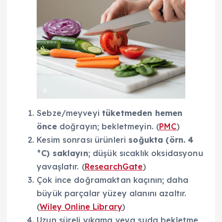
Sebze/meyveyi
tüketmeden hemen
önce
doğrayın; bekletmeyin. (
PMC
)
Kesim sonrası ürünleri
soğukta (örn. 4
°C) saklayın
; düşük sıcaklık oksidasyonu
yavaşlatır. (
ResearchGate
)
Çok ince doğramaktan kaçının; daha
büyük parçalar yüzey alanını azaltır.
(
Wiley Online Library
)
Uzun süreli yıkama veya suda bekletme