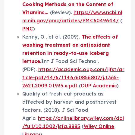
Cooking Methods on the Content of
Vitamins...
(Review).
https://www.ncbi.nl
m.nih.gov/pmc/articles/PMC6049644/
(
PMC
)
Kenny, O., et al. (2009).
The effects of
washing treatment on antioxidant
retention in ready-to-use iceberg
lettuce.
Int J Food Sci Technol.
(PDF).
https://academic.oup.com/ijfst/ar
ticle-pdf/44/6/1146/60856802/j.1365-
2621.2009.01935.x.pdf
(
OUP Academic
)
Quality of fresh-cut products as
affected by harvest and postharvest
factors. (2018). J Sci Food
Agric.
https://onlinelibrary.wiley.com/doi
/full/10.1002/jsfa.8885
(
Wiley Online
Library
)