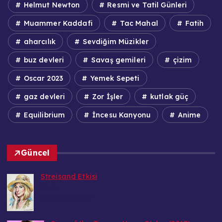
Helmut Newton
Resmi ve Tatil Günleri
Muammer Kaddafi
Tac Mahal
Fatih
aharcılık
Sevdiğim Müzikler
buz devleri
Savaş gemileri
çizim
Oscar 2023
Yemek Sepeti
gaz devleri
Zor İşler
kutlak güç
Equilibrium
İncesu Kanyonu
Anime
Güncel
Streisand Etkisi
Bedri
9 Ağustos 2026