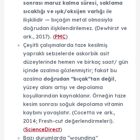
sonrası maruz kalma süresi, saklama
sıcaklığı ve ışık/oksijen varlığı
ile
ilişkilidir — bıçağın metal olmasıyla
doğrudan ilişkilendirilemez. (Dewhirst ve
ark., 2017). (
PMC
)
Çeşitli çalışmalarda taze kesilmiş
yapraklı sebzelerde askorbik asit
düzeylerinde hemen ve birkaç saat/ gün
içinde azalma gözlenmiştir; fakat bu
azalma
doğrudan “bıçak”tan değil
,
yüzey alanı artışı ve depolama
koşullarından kaynaklanır. Örneğin taze
kesim sonrası soğuk depolama vitamin
kaybını yavaşlatır. (Cocetta ve ark.,
2014; Fresh-cut değerlendirmeleri).
(
ScienceDirect
)
Bazı durumlarda “wounding”