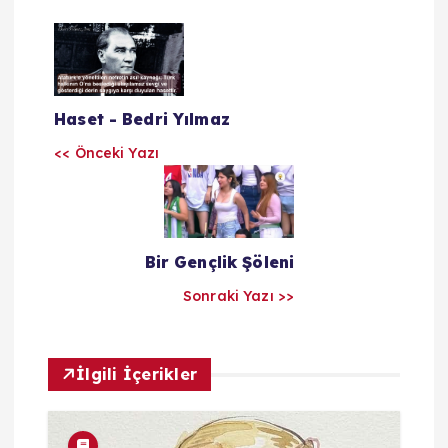
Y
a
Haset - Bedri Yılmaz
z
<< Önceki Yazı
ı
l
Bir Gençlik Şöleni
a
Sonraki Yazı >>
r
ı
İlgili İçerikler
m