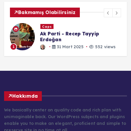
Bakmamış Olabilirsiniz
Caps
Ak Parti - Recep Tayyip
Erdoğan
31 Mart 2025
552 views
1
Hakkımda
We basically center on quality code and rich plan with
unimaginable back. Our WordPress subjects and plugins
enable you to make an elegant, proficient and simple to
preserve site in no time at all.