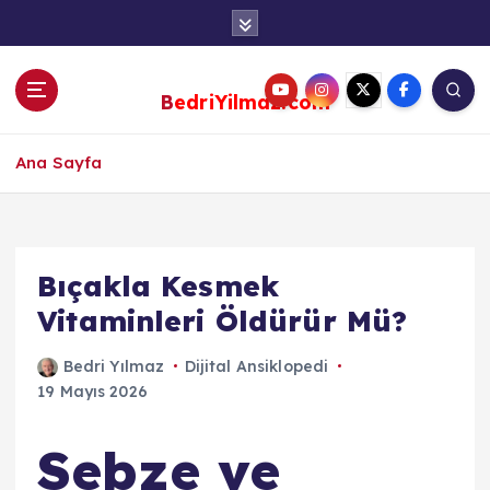
S
k
i
p
BedriYilmaz.com
t
o
c
Ana Sayfa
o
n
t
e
Bıçakla Kesmek
n
Vitaminleri Öldürür Mü?
t
Bedri Yılmaz
Dijital Ansiklopedi
19 Mayıs 2026
Sebze ve