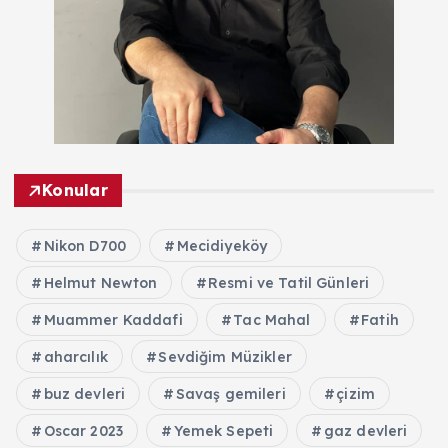
Konular
Nikon D700
Mecidiyeköy
Helmut Newton
Resmi ve Tatil Günleri
Muammer Kaddafi
Tac Mahal
Fatih
aharcılık
Sevdiğim Müzikler
buz devleri
Savaş gemileri
çizim
Oscar 2023
Yemek Sepeti
gaz devleri