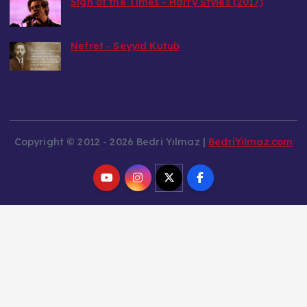
Sign of the Times - Harry Styles (2017)
Bedri
9 Ağustos 2026
Nefret - Seyyid Kutub
Bedri
9 Ağustos 2026
Copyright © 2012 - 2026 Bedri Yılmaz |
BedriYilmaz.com