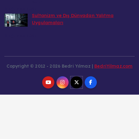
Bedri
8 Ağustos 2026
Sultanizm ve Dış Dünyadan Yalıtma
Uygulamaları
Bedri
8 Ağustos 2026
Copyright © 2012 - 2026 Bedri Yılmaz |
BedriYilmaz.com