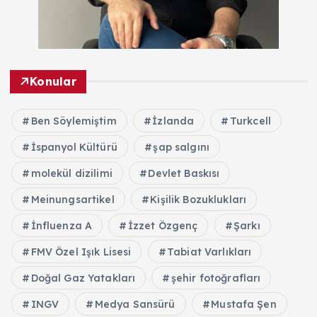
Konular
Ben Söylemiştim
İzlanda
Turkcell
İspanyol Kültürü
şap salgını
molekül dizilimi
Devlet Baskısı
Meinungsartikel
Kişilik Bozuklukları
İnfluenza A
İzzet Özgenç
Şarkı
FMV Özel Işık Lisesi
Tabiat Varlıkları
Doğal Gaz Yatakları
şehir fotoğrafları
INGV
Medya Sansürü
Mustafa Şen