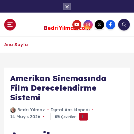
S
k
i
p
BedriYilmaz.com
t
o
c
Ana Sayfa
o
n
t
e
Amerikan Sinemasında
n
Film Derecelendirme
t
Sistemi
Bedri Yılmaz
Dijital Ansiklopedi
14 Mayıs 2026
tr
Çeviriler: