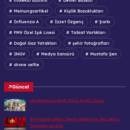
molekül dizilimi
Devlet Baskısı
Meinungsartikel
Kişilik Bozuklukları
İnfluenza A
İzzet Özgenç
Şarkı
FMV Özel Işık Lisesi
Tabiat Varlıkları
Doğal Gaz Yatakları
şehir fotoğrafları
INGV
Medya Sansürü
Mustafa Şen
drone selfie
Güncel
Uluslararası Kedi Günü Kutlu Olsun
Bedri
8 Ağustos 2026
Streisand Etkisi: Deniz Göktaş'ın Ölü Deniz
İzlenme Analizi