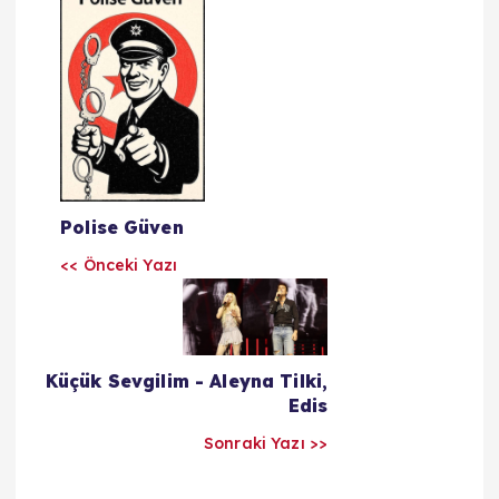
Y
a
z
ı
l
Polise Güven
a
<< Önceki Yazı
r
ı
Küçük Sevgilim - Aleyna Tilki,
Edis
m
Sonraki Yazı >>