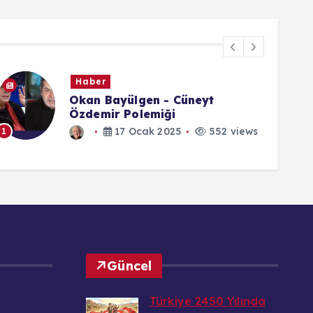
aber
Dijital
an Bayülgen - Cüneyt
Slogan
demir Polemiği
17 Ocak 2025
552 views
552 v
1
Güncel
Türkiye 2450 Yılında