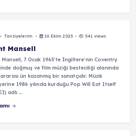
Tavsiyelerim
10 Ekim 2025
541 views
nt Mansell
t Mansell, 7 Ocak 1963'te İngiltere'nin Coventry
inde doğmuş ve film müziği besteciliği alanında
lararası ün kazanmış bir sanatçıdır. Müzik
yerine 1986 yılında kurduğu Pop Will Eat Itself
I) adlı ...
vamı