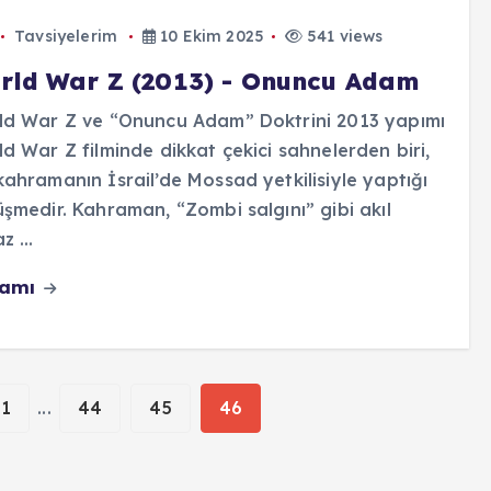
Tavsiyelerim
10 Ekim 2025
541 views
rld War Z (2013) - Onuncu Adam
ld War Z ve “Onuncu Adam” Doktrini 2013 yapımı
d War Z filminde dikkat çekici sahnelerden biri,
ahramanın İsrail’de Mossad yetkilisiyle yaptığı
şmedir. Kahraman, “Zombi salgını” gibi akıl
z ...
vamı
1
...
44
45
46