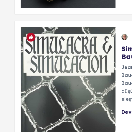
Si
Ba
Jean
Baud
Baud
düşü
eleş
De