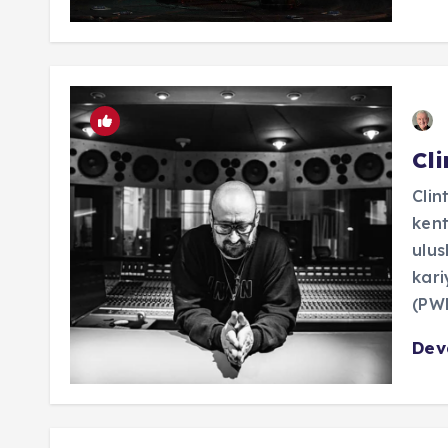
Cli
Clin
kent
ulus
kari
(PWE
De