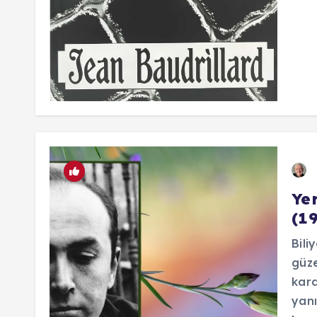
Ye
(1
Bili
güze
kara
yanı