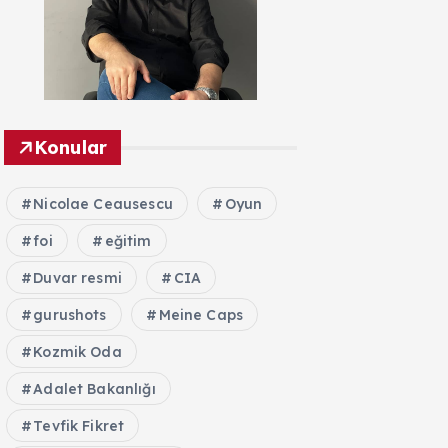
Konular
Nicolae Ceausescu
Oyun
foi
eğitim
Duvar resmi
CIA
gurushots
Meine Caps
Kozmik Oda
Adalet Bakanlığı
Tevfik Fikret