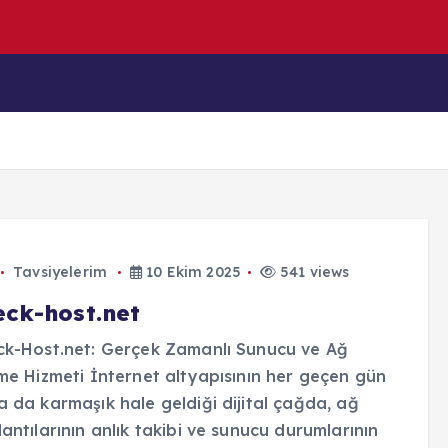
n
y
a
(
H
o
l
İçeriklerim
Blog
Tavsiyelerim
10 Ekim 2025
541 views
eck-host.net
k-Host.net: Gerçek Zamanlı Sunucu ve Ağ
me Hizmeti İnternet altyapısının her geçen gün
 da karmaşık hale geldiği dijital çağda, ağ
antılarının anlık takibi ve sunucu durumlarının