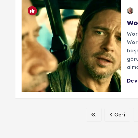
Wo
Wor
Worl
başk
görü
alma
De
Geri