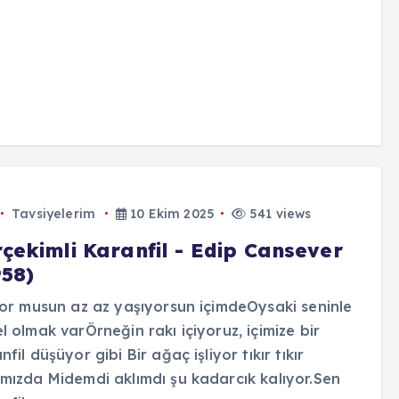
Tavsiyelerim
10 Ekim 2025
541 views
rçekimli Karanfil - Edip Cansever
958)
yor musun az az yaşıyorsun içimdeOysaki seninle
l olmak varÖrneğin rakı içiyoruz, içimize bir
nfil düşüyor gibi Bir ağaç işliyor tıkır tıkır
mızda Midemdi aklımdı şu kadarcık kalıyor.Sen