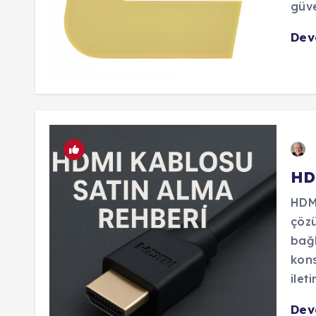
güve
De
HD
HDMI
çözü
bağl
kons
ileti
De