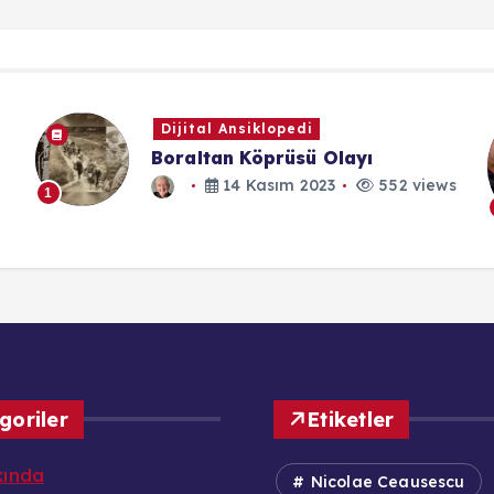
Dijital Ansiklopedi
H
Boraltan Köprüsü Olayı
Ok
Öz
14 Kasım 2023
552 views
1
goriler
Etiketler
kında
Nicolae Ceausescu