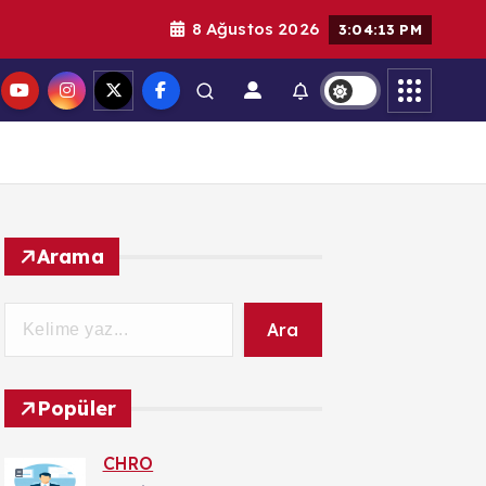
8 Ağustos 2026
15:04:14
Arama
Ara
Popüler
CHRO