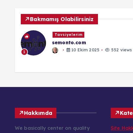
Bakmamış Olabilirsiniz
Tavsiyelerim
semonto.com
10 Ekim 2025
552 views
1
Hakkımda
Kate
We basically center on quality
Site Hak