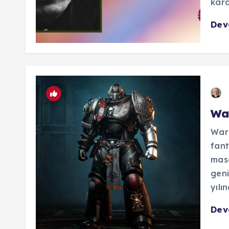
karan
De
Wa
War
fant
masa
geni
yılı
De