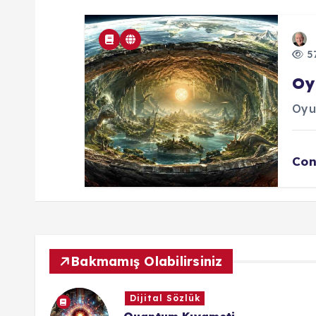
57
Oy
Oyu
Con
Bakmamış Olabilirsiniz
Dijital Sözlük