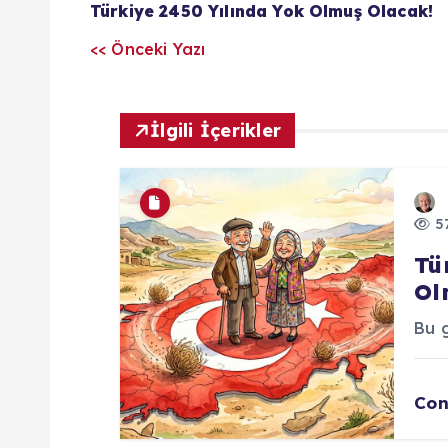
z
Türkiye 2450 Yılında Yok Olmuş Olacak!
<< Önceki Yazı
ı
l
İlgili İçerikler
a
57
r
Tü
ı
Ol
Bu g
m
Con