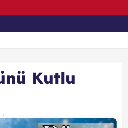
n
y
a
(
H
o
l
İçeriklerim
Blog
ünü Kutlu
7