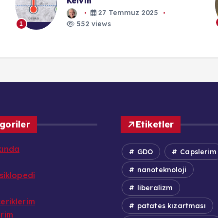
Hayal Etmiştik 1: Bilimkurgudaki
Teknolojiler ve Günümüz
6 Kasım 2025
552 views
1
goriler
Etiketler
kında
GDO
Capslerim
nanoteknoloji
nsiklopedi
liberalizm
eriklerim
patates kızartması
erim