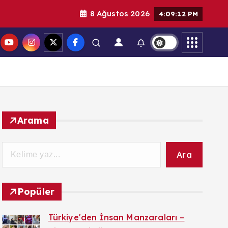
8 Ağustos 2026
4:09:14 PM
Arama
Ara
Popüler
Türkiye'den İnsan Manzaraları –