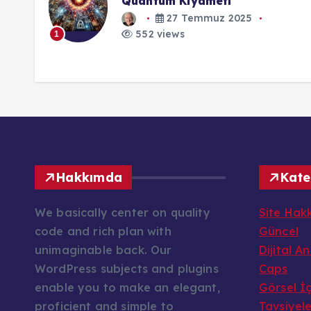
Kelvin
27 Temmuz 2025
552 views
1
Hakkımda
Kate
We basically center on quality
Site Hak
code and rich plan with
Güncel
unimaginable back. Our
Dijital A
WordPress subjects and plugins
Caps
enable you to make an elegant,
Görsel İç
proficient and simple to
Tavsiyel