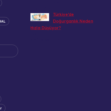
Bedri
1 Eylül 2026
Türkiye’de
Doğurganlık Neden
HAL
Hızla Düşüyor?
Bedri
8 Ağustos 2026
r