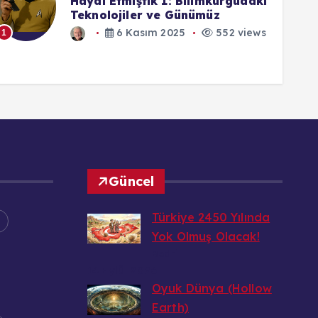
Türkiye’den İnsan Manzaraları:
Kurtlar Vadisi Dizisinde
Senaryoda Ölen Hayali Bir
1
Karakter İçin Verilen Ölüm İlanı
19 Eylül 2025
552 views
1
Güncel
Türkiye 2450 Yılında
Yok Olmuş Olacak!
Bedri
14 Eylül 2026
Oyuk Dünya (Hollow
Earth)