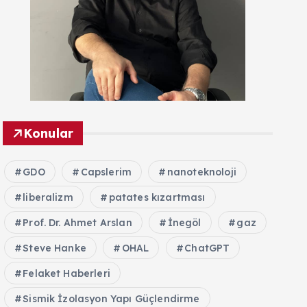
Konular
GDO
Capslerim
nanoteknoloji
liberalizm
patates kızartması
Prof. Dr. Ahmet Arslan
İnegöl
gaz
Steve Hanke
OHAL
ChatGPT
Felaket Haberleri
Sismik İzolasyon Yapı Güçlendirme