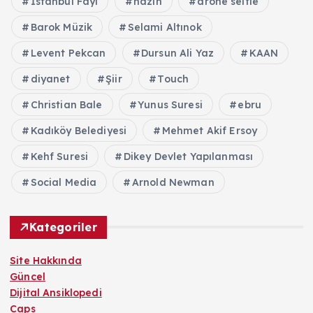
İstanbul Fayı
hazin
drone selfie
Barok Müzik
Selami Altınok
Levent Pekcan
Dursun Ali Yaz
KAAN
diyanet
Şiir
Touch
Christian Bale
Yunus Suresi
ebru
Kadıköy Belediyesi
Mehmet Akif Ersoy
Kehf Suresi
Dikey Devlet Yapılanması
Social Media
Arnold Newman
Kategoriler
Site Hakkında
Güncel
Dijital Ansiklopedi
Caps