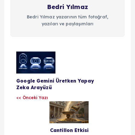
Bedri Yılmaz
Bedri Yılmaz yazarının tüm fotoğraf,
yazıları ve paylaşımları
Y
a
Google Gemini Üretken Yapay
z
Zeka Arayüzü
<< Önceki Yazı
ı
l
a
Cantillon Etkisi