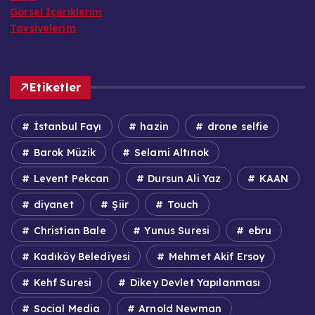
Görsel İçeriklerim
Tavsiyelerim
Etiketler
İstanbul Fayı
hazin
drone selfie
Barok Müzik
Selami Altınok
Levent Pekcan
Dursun Ali Yaz
KAAN
diyanet
Şiir
Touch
Christian Bale
Yunus Suresi
ebru
Kadıköy Belediyesi
Mehmet Akif Ersoy
Kehf Suresi
Dikey Devlet Yapılanması
Social Media
Arnold Newman