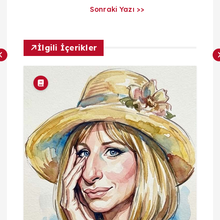
Sonraki Yazı >>
r
ı
İlgili İçerikler
m