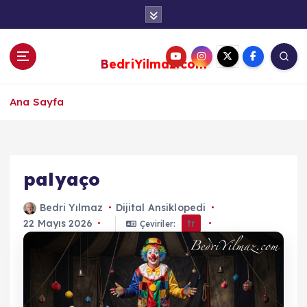
S
k
i
p
BedriYilmaz.com
t
o
c
Ana Sayfa
o
n
t
e
palyaço
n
t
Bedri Yılmaz
Dijital Ansiklopedi
22 Mayıs 2026
tr
Çeviriler: