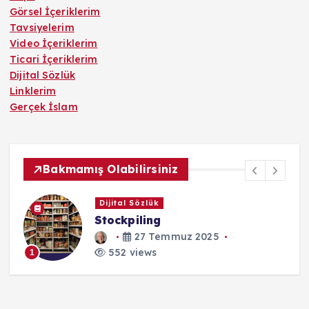
Görsel İçeriklerim
Tavsiyelerim
Video İçeriklerim
Ticari İçeriklerim
Dijital Sözlük
Linklerim
Gerçek İslam
Bakmamış Olabilirsiniz
Dijital Sözlük
Stockpiling
27 Temmuz 2025
552 views
1