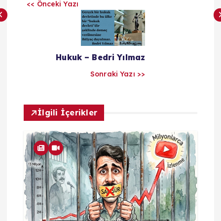
<< Önceki Yazı
ı
l
Hukuk – Bedri Yılmaz
a
Sonraki Yazı >>
r
ı
İlgili İçerikler
m