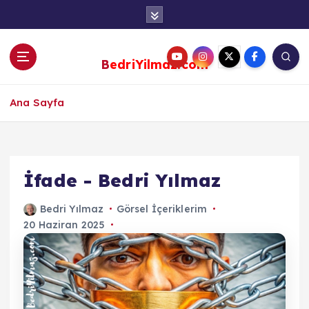
S
k
i
p
BedriYilmaz.com
t
o
c
Ana Sayfa
o
n
t
e
İfade - Bedri Yılmaz
n
t
Bedri Yılmaz
Görsel İçeriklerim
20 Haziran 2025