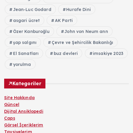
Jean-Luc Godard
Hurafe Dini
asgari ücret
AK Parti
Özer Kanburoğlu
John von Neum ann
şap salgını
Çevre ve Şehircilik Bakanlığı
El Sanatları
buz devleri
imsakiye 2023
yorulma
Kategoriler
Site Hakkında
Güncel
Dijital Ansiklopedi
Caps
Görsel İçeriklerim
Tavsiyelerim