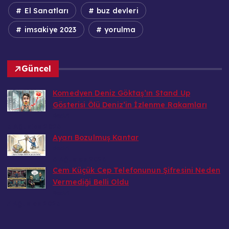
El Sanatları
buz devleri
imsakiye 2023
yorulma
Güncel
Komedyen Deniz Göktaş’ın Stand Up
Gösterisi Ölü Deniz’in İzlenme Rakamları
Bedri
6 Ağustos 2026
Ayarı Bozulmuş Kantar
Bedri
6 Ağustos 2026
Cem Küçük Cep Telefonunun Şifresini Neden
Vermediği Belli Oldu
Bedri
5 Ağustos 2026