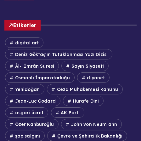
Etiketler
digital art
Deniz Göktaş'ın Tutuklanması Yazı Dizisi
Âl-i İmrân Suresi
Sayın Siyaseti
Osmanlı İmparatorluğu
diyanet
Yenidoğan
Ceza Muhakemesi Kanunu
Jean-Luc Godard
Hurafe Dini
asgari ücret
AK Parti
Özer Kanburoğlu
John von Neum ann
şap salgını
Çevre ve Şehircilik Bakanlığı