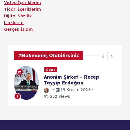
Video İçeriklerim
Ticari İçeriklerim
Dijital Sözlük
Linklerim
Gerçek İslam
Bakmamış Olabilirsiniz
Caps
Anonim Şirket – Recep
Tayyip Erdoğan
19 Kasım 2025
552 views
1
1