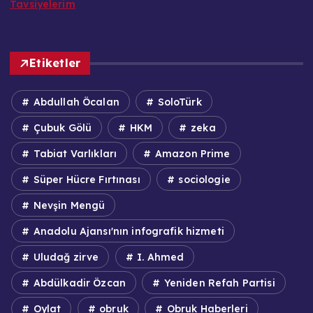
Tavsiyelerim
Etiketler
Abdullah Öcalan
SoloTürk
Çubuk Gölü
HKM
zeka
Tabiat Varlıkları
Amazon Prime
Süper Hücre Fırtınası
sociologie
Nevşin Mengü
Anadolu Ajansı'nın infografik hizmeti
Uludağ zirve
I. Ahmed
Abdülkadir Özcan
Yeniden Refah Partisi
Oylat
obruk
Obruk Haberleri