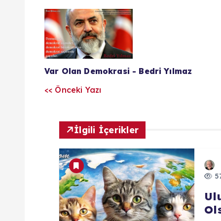
Y
a
z
Var Olan Demokrasi - Bedri Yılmaz
<< Önceki Yazı
ı
l
İlgili İçerikler
a
57
r
Ul
ı
Ol