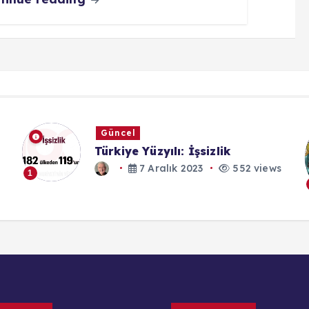
Tavsiyelerim
Sakamoto Days (2025)
 views
31 Temmuz 2026
552 views
1