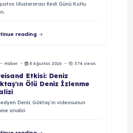
ğustos Uluslararası Kedi Günü Kutlu
n.
tinue reading
Haber
8 Ağustos 2026
574 views
reisand Etkisi: Deniz
ktaş'ın Ölü Deniz İzlenme
lizi
edyen Deniz Göktaş'ın videosunun
nme analizi
tinue reading