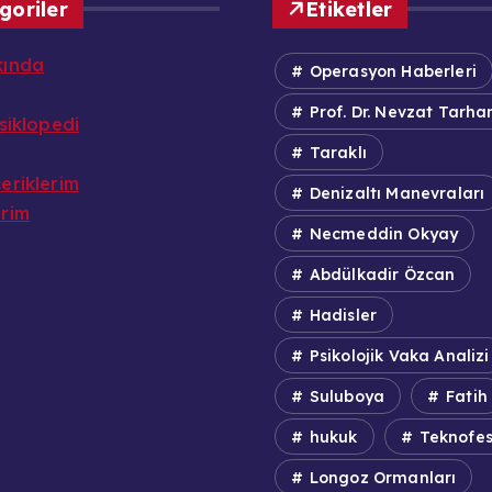
goriler
Etiketler
kında
Operasyon Haberleri
Prof. Dr. Nevzat Tarha
nsiklopedi
Taraklı
eriklerim
Denizaltı Manevraları
erim
Necmeddin Okyay
Abdülkadir Özcan
Hadisler
Psikolojik Vaka Analizi
Suluboya
Fatih
hukuk
Teknofes
Longoz Ormanları