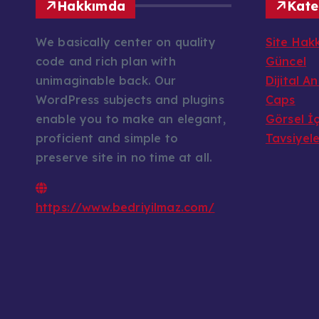
Hakkımda
Kate
We basically center on quality
Site Hak
code and rich plan with
Güncel
unimaginable back. Our
Dijital A
WordPress subjects and plugins
Caps
enable you to make an elegant,
Görsel İç
proficient and simple to
Tavsiyel
preserve site in no time at all.
https://www.bedriyilmaz.com/