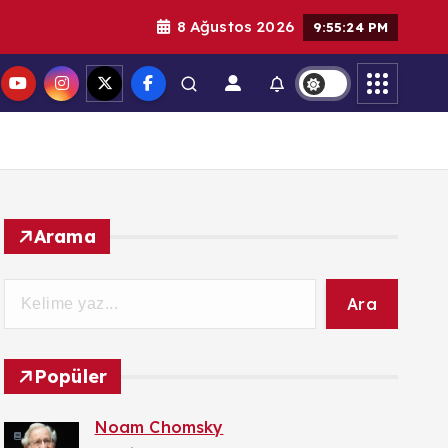
8 Ağustos 2026
9:55:25 PM
Arama
Ara
Popüler
Noam Chomsky