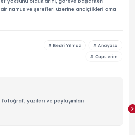
eref yoksunu olduklarını, göreve başlarken
r namus ve şerefleri üzerine andiçtikleri ama
z
Bedri Yılmaz
Anayasa
Capslerim
 fotoğraf, yazıları ve paylaşımları