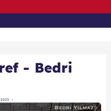
d
E
t
k
İçeriklerim
Blog
ef - Bedri
n 2025