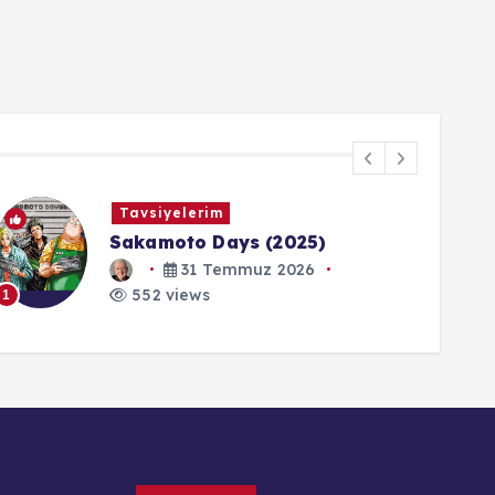
Gerçek İslam
Kuran Ayeti - Enfal Suresi, 46
28 Mart 2023
552 views
1