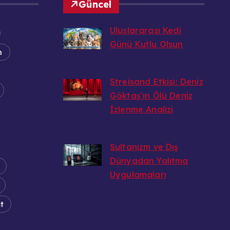
Güncel
Uluslararası Kedi
Günü Kutlu Olsun
n
Bedri
8 Ağustos 2026
Streisand Etkisi: Deniz
Göktaş'ın Ölü Deniz
İzlenme Analizi
Bedri
8 Ağustos 2026
Sultanizm ve Dış
Dünyadan Yalıtma
Uygulamaları
Bedri
8 Ağustos 2026
t