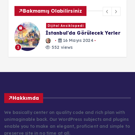
Bakmamış Olabilirsiniz
Güncel
ler
Muhteşem Yedili
22 Ağustos 2024
552 views
1
1
Hakkımda
We basically center on quality code and rich plan with
unimaginable back. Our WordPress subjects and plugins
enable you to make an elegant, proficient and simple to
preserve site in no time at all.