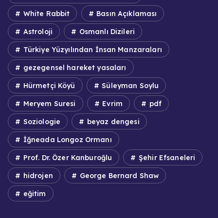
White Rabbit
Basın Açıklaması
Astroloji
Osmanlı Dizileri
Türkiye Yüzyılından İnsan Manzaraları
gezegensel hareket yasaları
Hürmetçi Köyü
Süleyman Soylu
Meryem Suresi
Evrim
pdf
Soziologie
beyaz dengesi
İğneada Longoz Ormanı
Prof. Dr. Özer Kanburoğlu
Şehir Efsaneleri
hidrojen
George Bernard Shaw
eğitim