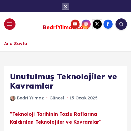
S
k
i
p
BedriYilmaz.com
t
o
c
Ana Sayfa
o
n
t
e
Unutulmuş Teknolojiler ve
n
Kavramlar
t
Bedri Yılmaz
Güncel
15 Ocak 2025
"Teknoloji Tarihinin Tozlu Raflarına
Kaldırılan Teknolojiler ve Kavramlar"