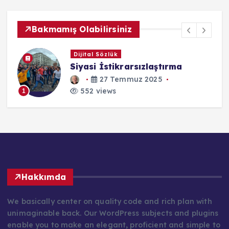
Bakmamış Olabilirsiniz
Dijital Sözlük
Siyasi İstikrarsızlaştırma
27 Temmuz 2025
552 views
1
Hakkımda
We basically center on quality code and rich plan with
unimaginable back. Our WordPress subjects and plugins
enable you to make an elegant, proficient and simple to