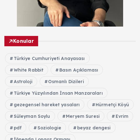
Konular
Türkiye Cumhuriyeti Anayasası
White Rabbit
Basın Açıklaması
Astroloji
Osmanlı Dizileri
Türkiye Yüzyılından İnsan Manzaraları
gezegensel hareket yasaları
Hürmetçi Köyü
Süleyman Soylu
Meryem Suresi
Evrim
pdf
Soziologie
beyaz dengesi
İğneada Longoz Ormanı