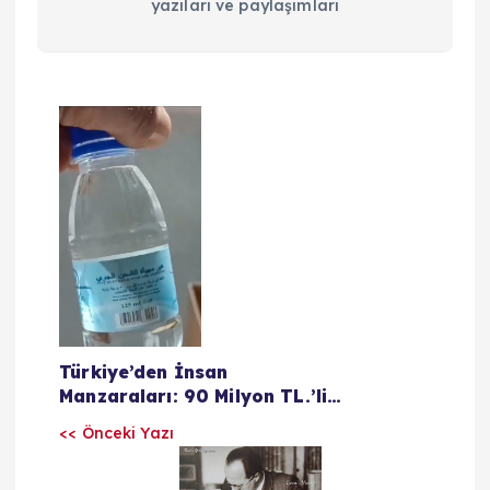
yazıları ve paylaşımları
Y
a
z
ı
l
Türkiye’den İnsan
a
Manzaraları: 90 Milyon TL.’lik
Zemzem Suyu Sahtekarlığı
<< Önceki Yazı
r