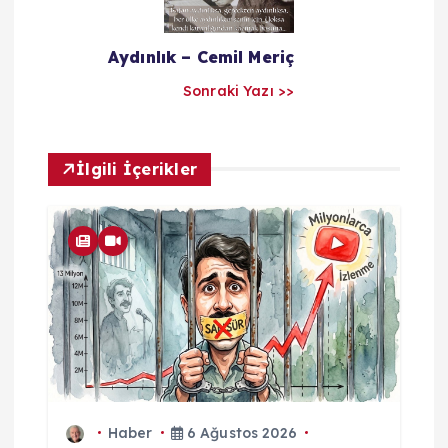
ı
m
Aydınlık – Cemil Meriç
Sonraki Yazı >>
İlgili İçerikler
Haber
6 Ağustos 2026