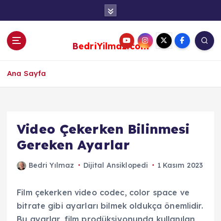
S
k
i
p
BedriYilmaz.com
t
o
c
Ana Sayfa
o
n
t
e
Video Çekerken Bilinmesi
n
Gereken Ayarlar
t
Bedri Yılmaz
Dijital Ansiklopedi
1 Kasım 2023
Film çekerken video codec, color space ve
bitrate gibi ayarları bilmek oldukça önemlidir.
Bu ayarlar, film prodüksiyonunda kullanılan