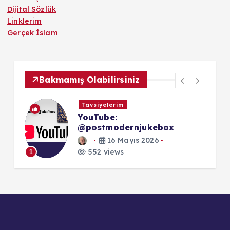
Dijital Sözlük
Linklerim
Gerçek İslam
Bakmamış Olabilirsiniz
Tavsiyelerim
YouTube:
@postmodernjukebox
16 Mayıs 2026
1
552 views
1