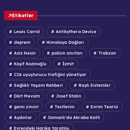
Etiketler
Lewis Carrol
Antikythera Device
deprem
Himalaya Dağları
Aziz Nesin
polisin sınırları
Trabzon
Kaşif Kozinoğlu
İzmit
CIA uyuşturucu trafiğini yönetiyor
Sağlıklı Yaşam Rehberi
Raylı Sistemler
Dört Mevsim
Josef Stalin
gemi zinciri
Testlerim
Evrim Teorisi
Aydınlar
Osmanlı'da Akraba Katli
Evrendeki Harika Yaratılış