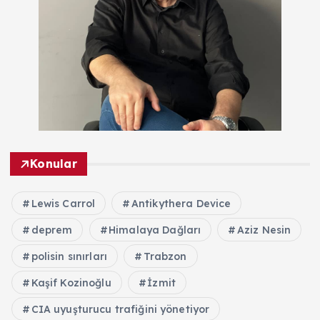
Konular
Lewis Carrol
Antikythera Device
deprem
Himalaya Dağları
Aziz Nesin
polisin sınırları
Trabzon
Kaşif Kozinoğlu
İzmit
CIA uyuşturucu trafiğini yönetiyor