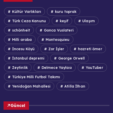
Kültür Varlıkları
kuru toprak
Türk Ceza Kanunu
keşif
Ulaşım
schönheit
Gonca Vuslateri
Milli araba
Montesquieu
İncesu Köyü
Zor İşler
hazreti ömer
İstanbul depremi
George Orwell
Zeytinlik
Delmece Yaylası
YouTuber
Türkiye Milli Futbol Takımı
Yenidoğan Mahallesi
Atilla İlhan
Güncel