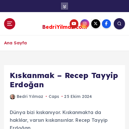
S
k
i
p
BedriYilmaz.com
t
o
c
Ana Sayfa
o
n
t
e
Kıskanmak – Recep Tayyip
n
Erdoğan
t
Bedri Yılmaz
Caps
25 Ekim 2024
Dünya bizi kıskanıyor. Kıskanmakta da
haklılar, varsın kıskansınlar. Recep Tayyip
Erdoğan