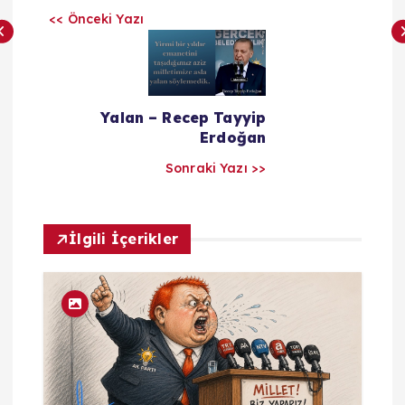
z
<< Önceki Yazı
ı
l
Yalan – Recep Tayyip
Erdoğan
a
Sonraki Yazı >>
r
ı
İlgili İçerikler
m