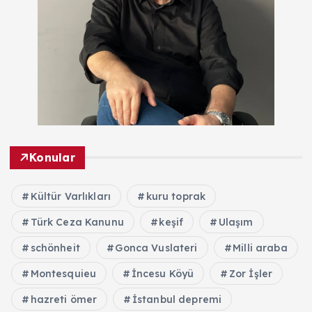
Konular
Kültür Varlıkları
kuru toprak
Türk Ceza Kanunu
keşif
Ulaşım
schönheit
Gonca Vuslateri
Milli araba
Montesquieu
İncesu Köyü
Zor İşler
hazreti ömer
İstanbul depremi