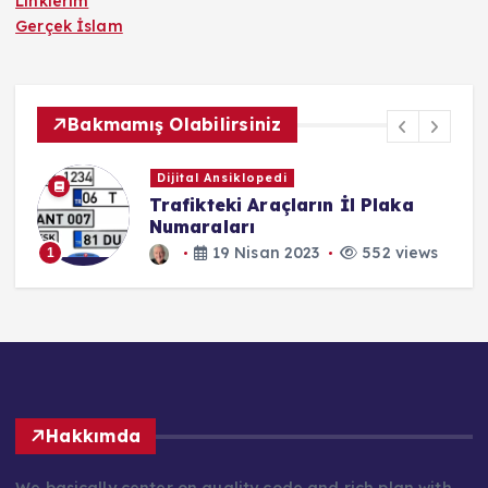
Linklerim
Gerçek İslam
Bakmamış Olabilirsiniz
Dijital Ansiklopedi
Trafikteki Araçların İl Plaka
Numaraları
19 Nisan 2023
552 views
1
Hakkımda