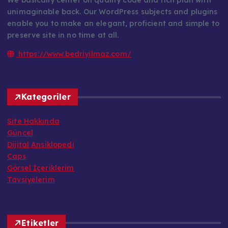
We basically center on quality code and rich plan with
unimaginable back. Our WordPress subjects and plugins
enable you to make an elegant, proficient and simple to
preserve site in no time at all.
https://www.bedriyilmaz.com/
Kategoriler
Site Hakkında
Güncel
Dijital Ansiklopedi
Caps
Görsel İçeriklerim
Tavsiyelerim
Etiketler