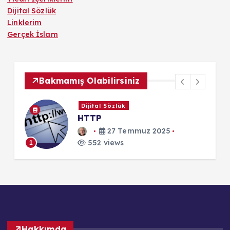
Dijital Sözlük
Linklerim
Gerçek İslam
Bakmamış Olabilirsiniz
Dijital Sözlük
HTTP
27 Temmuz 2025
552 views
1
1
Hakkımda