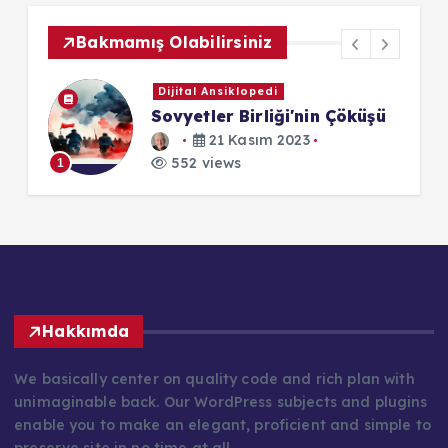
Bakmamış Olabilirsiniz
Dijital Ansiklopedi
esi
Sovyetler Birliği'nin Çöküşü
21 Kasım 2023
552 views
1
1
Hakkımda
We basically center on quality code and rich plan with
unimaginable back. Our WordPress subjects and plugins
enable you to make an elegant, proficient and simple to