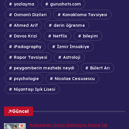
yozlaşma
gurushots.com
Osmanlı Dizileri
Konaklama Tavsiyesi
Ahmed Arif
derin öğrenme
Davos Krizi
Netflix
bileşim
iPadography
İzmir İmsakiye
Rapor Tavsiyesi
Astroloji
peygamberin mezhebi neydi
Bülert Arı
psychologie
Nicolae Ceausescu
Nişantaşı Işık Lisesi
Güncel
Komedyen Deniz Göktaş’ın Stand Up