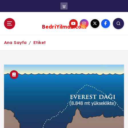
S
k
i
p
BedriYilmaz.com
t
o
c
Ana Sayfa
Etiket
o
n
t
e
n
t