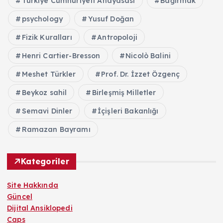
Türkiye Cumhuriyeti Anayasası
Bağırmak
psychology
Yusuf Doğan
Fizik Kuralları
Antropoloji
Henri Cartier-Bresson
Nicolò Balini
Meshet Türkler
Prof. Dr. İzzet Özgenç
Beykoz sahil
Birleşmiş Milletler
Semavi Dinler
İçişleri Bakanlığı
Ramazan Bayramı
Kategoriler
Site Hakkında
Güncel
Dijital Ansiklopedi
Caps