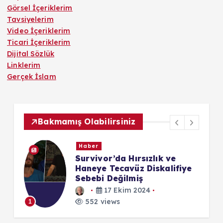
Görsel İçeriklerim
Tavsiyelerim
Video İçeriklerim
Ticari İçeriklerim
Dijital Sözlük
Linklerim
Gerçek İslam
Bakmamış Olabilirsiniz
Haber
Survivor’da Hırsızlık ve
Haneye Tecavüz Diskalifiye
Sebebi Değilmiş
1
17 Ekim 2024
552 views
1