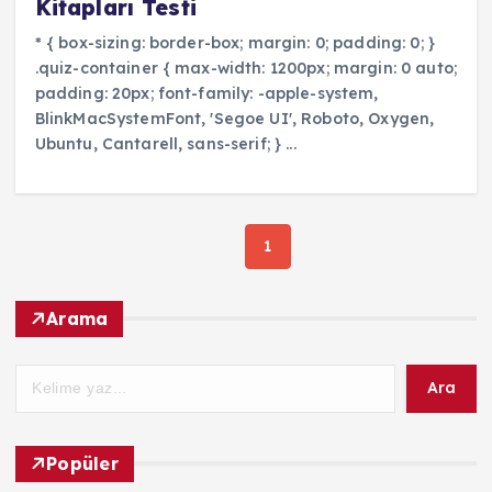
Kitapları Testi
* { box-sizing: border-box; margin: 0; padding: 0; }
.quiz-container { max-width: 1200px; margin: 0 auto;
padding: 20px; font-family: -apple-system,
BlinkMacSystemFont, 'Segoe UI', Roboto, Oxygen,
Ubuntu, Cantarell, sans-serif; } ...
1
Arama
Ara
Popüler