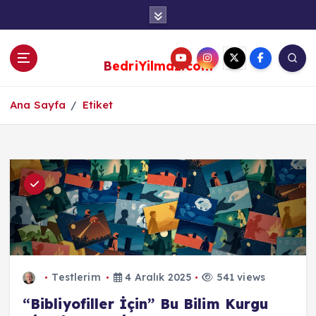
S
k
i
p
BedriYilmaz.com
t
o
c
Ana Sayfa
Etiket
o
n
t
e
n
t
Testlerim
4 Aralık 2025
541 views
“Bibliyofiller İçin” Bu Bilim Kurgu