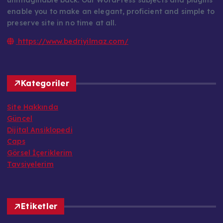
enable you to make an elegant, proficient and simple to
preserve site in no time at all.
https://www.bedriyilmaz.com/
Kategoriler
Site Hakkında
Güncel
Dijital Ansiklopedi
Caps
Görsel İçeriklerim
Tavsiyelerim
Etiketler