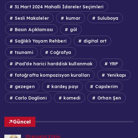
31 Mart 2024 Mahalli İdareler Seçimleri
Sesli Makaleler
kumar
Suluboya
Basın Açıklaması
göl
Sağlıklı Yaşam Rehberi
digital art
tsunami
Coğrafya
iPad’de harici harddisk kullanmak
YRP
fotoğrafta kompozisyon kuralları
Yenikapı
gezegen
kardeş payı
Capslerim
Carlo Doglioni
komedi
Orhan Şen
Güncel
Streisand Etkisi