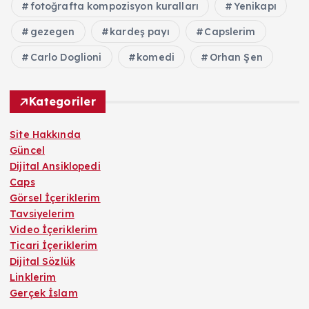
fotoğrafta kompozisyon kuralları
Yenikapı
gezegen
kardeş payı
Capslerim
Carlo Doglioni
komedi
Orhan Şen
Kategoriler
Site Hakkında
Güncel
Dijital Ansiklopedi
Caps
Görsel İçeriklerim
Tavsiyelerim
Video İçeriklerim
Ticari İçeriklerim
Dijital Sözlük
Linklerim
Gerçek İslam