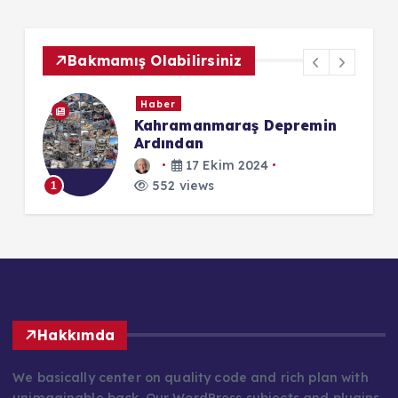
Bakmamış Olabilirsiniz
Haber
Kahramanmaraş Depremin
Ardından
17 Ekim 2024
552 views
1
1
Hakkımda
We basically center on quality code and rich plan with
unimaginable back. Our WordPress subjects and plugins