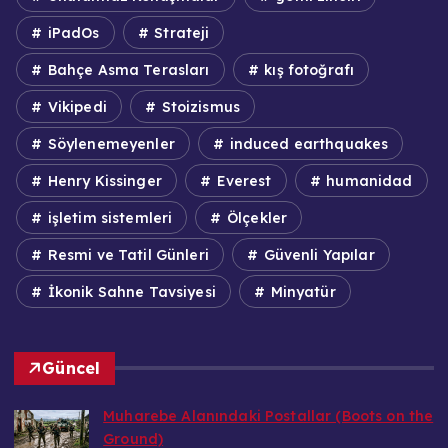
iPadOs
Strateji
Bahçe Asma Terasları
kış fotoğrafı
Vikipedi
Stoizismus
Söylenemeyenler
induced earthquakes
Henry Kissinger
Everest
humanidad
işletim sistemleri
Ölçekler
Resmi ve Tatil Günleri
Güvenli Yapılar
İkonik Sahne Tavsiyesi
Minyatür
Güncel
Muharebe Alanındaki Postallar (Boots on the
Ground)