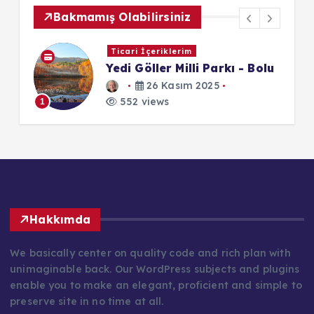
Bakmamış Olabilirsiniz
Ticari İçeriklerim
Yedi Göller Milli Parkı - Bolu
26 Kasım 2025
1
552 views
1
Hakkımda
We basically center on quality code and rich plan with
unimaginable back. Our WordPress subjects and plugins
enable you to make an elegant, proficient and simple to
preserve site in no time at all.