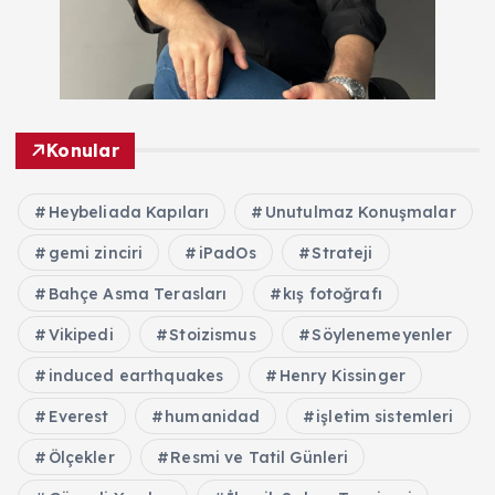
Konular
Heybeliada Kapıları
Unutulmaz Konuşmalar
gemi zinciri
iPadOs
Strateji
Bahçe Asma Terasları
kış fotoğrafı
Vikipedi
Stoizismus
Söylenemeyenler
induced earthquakes
Henry Kissinger
Everest
humanidad
işletim sistemleri
Ölçekler
Resmi ve Tatil Günleri