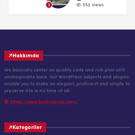
552 views
1
1
Hakkımda
We basically center on quality code and rich plan with
unimaginable back. Our WordPress subjects and plugins
enable you to make an elegant, proficient and simple to
preserve site in no time at all.
https://www.bedriyilmaz.com/
Kategoriler