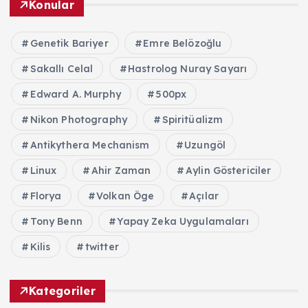
Konular
Genetik Bariyer
Emre Belözoğlu
Sakallı Celal
Hastrolog Nuray Sayarı
Edward A. Murphy
500px
Nikon Photography
Spiritüalizm
Antikythera Mechanism
Uzungöl
Linux
Ahir Zaman
Aylin Göstericiler
Florya
Volkan Öge
Açılar
Tony Benn
Yapay Zeka Uygulamaları
Kilis
twitter
Kategoriler