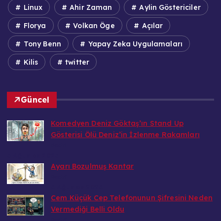
Linux
Ahir Zaman
Aylin Göstericiler
Florya
Volkan Öge
Açılar
Tony Benn
Yapay Zeka Uygulamaları
Kilis
twitter
Güncel
Komedyen Deniz Göktaş’ın Stand Up
Gösterisi Ölü Deniz’in İzlenme Rakamları
Bedri
6 Ağustos 2026
Ayarı Bozulmuş Kantar
Bedri
6 Ağustos 2026
Cem Küçük Cep Telefonunun Şifresini Neden
Vermediği Belli Oldu
Bedri