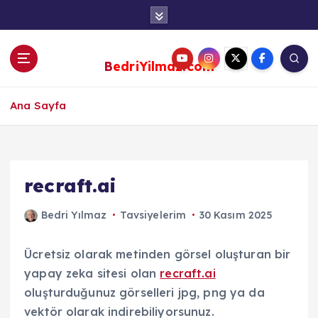
S
k
i
p
BedriYilmaz.com
t
o
c
Ana Sayfa
o
n
t
e
recraft.ai
n
t
Bedri Yılmaz
Tavsiyelerim
30 Kasım 2025
Ücretsiz olarak metinden görsel oluşturan bir
yapay zeka sitesi olan
recraft.ai
oluşturduğunuz görselleri jpg, png ya da
vektör olarak indirebiliyorsunuz.