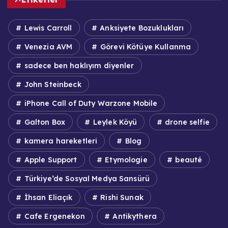
Lewis Carroll
Anksiyete Bozuklukları
Venezia AVM
Görevi Kötüye Kullanma
sadece ben haklıyım diyenler
John Steinbeck
iPhone Call of Duty Warzone Mobile
Galton Box
Leylek Köyü
drone selfie
kamera hareketleri
Blog
Apple Support
Etymologie
beauté
Türkiye’de Sosyal Medya Sansürü
İhsan Eliaçık
Rishi Sunak
Cafe Ergenekon
Antikythera