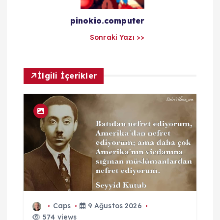
a
pinokio.computer
Sonraki Yazı >>
r
ı
İlgili İçerikler
m
Caps
9 Ağustos 2026
574 views