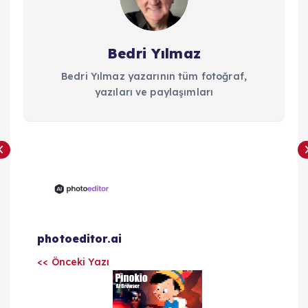
Bedri Yılmaz
Bedri Yılmaz yazarının tüm fotoğraf,
yazıları ve paylaşımları
Y
a
z
photoeditor.ai
ı
<< Önceki Yazı
l