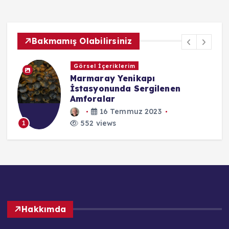
Bakmamış Olabilirsiniz
Caps
Zekanın Ölçüsü - Albert Einstein
3 Şubat 2023
552 views
1
Hakkımda
We basically center on quality code and rich plan with
unimaginable back. Our WordPress subjects and plugins