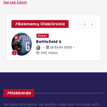
Gerçek İslam
Bakmamış Olabilirsiniz
Haber
Battlefield 6
18 Ekim 2025
552 views
1
1
Hakkımda
We basically center on quality code and rich plan with