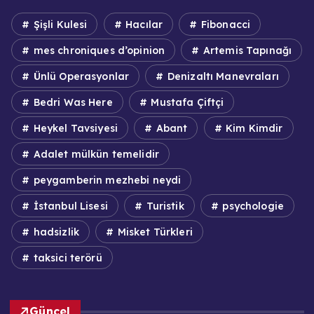
Şişli Kulesi
Hacılar
Fibonacci
mes chroniques d’opinion
Artemis Tapınağı
Ünlü Operasyonlar
Denizaltı Manevraları
Bedri Was Here
Mustafa Çiftçi
Heykel Tavsiyesi
Abant
Kim Kimdir
Adalet mülkün temelidir
peygamberin mezhebi neydi
İstanbul Lisesi
Turistik
psychologie
hadsizlik
Misket Türkleri
taksici terörü
Güncel