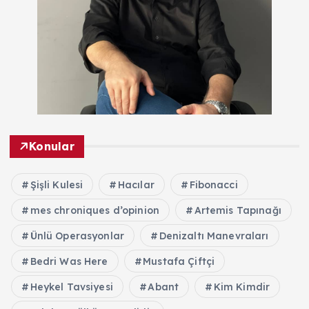
Konular
Şişli Kulesi
Hacılar
Fibonacci
mes chroniques d’opinion
Artemis Tapınağı
Ünlü Operasyonlar
Denizaltı Manevraları
Bedri Was Here
Mustafa Çiftçi
Heykel Tavsiyesi
Abant
Kim Kimdir