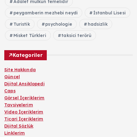
Adalet mülkün temelidir
peygamberin mezhebi neydi
İstanbul Lisesi
Turistik
psychologie
hadsizlik
Misket Türkleri
taksici terörü
Kategoriler
Site Hakkında
Güncel
Dijital Ansiklopedi
Caps
Görsel İçeriklerim
Tavsiyelerim
Video İçeriklerim
Ticari İçeriklerim
Dijital Sözlük
Linklerim