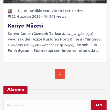
Dijital Ansiklopedi
Video İçeriklerim
22 Haziran 2025
541 views
Kariye Müzesi
Kariye Camii (Osmanlı Türkçesi: قري جامع شريفى)
veya eskiden Azize Kurtarıcı Hora Kilisesi (Yunanca:
Ἐκκλησία τοῦ Ἁγίου Σωτῆρος ἐν τῇ Χώρᾳ), İstanbul'un
Fatih ilçesinin Edirnekapı semtinde yer alan eski ...
1
Arama
Ara