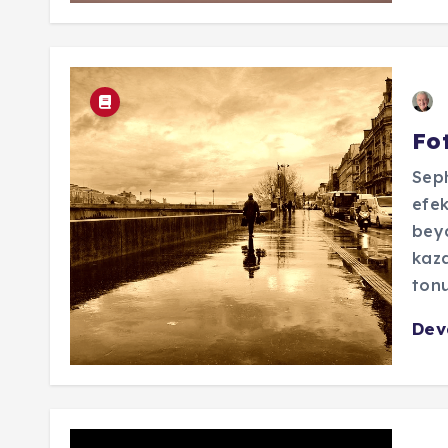
Fo
Seph
efek
beya
kaza
tonu
De