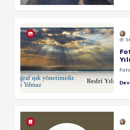
54
Fot
Yı
Foto
De