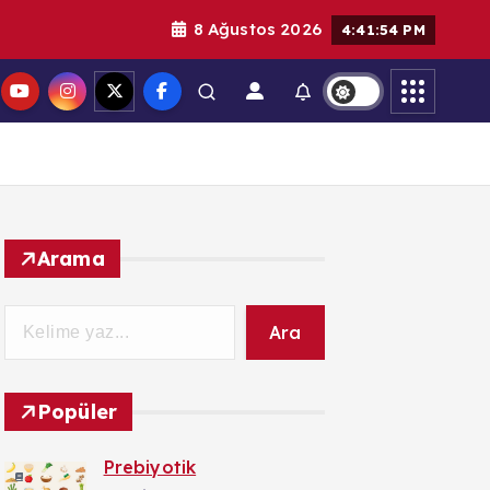
8 Ağustos 2026
4:41:56 PM
Arama
Ara
Popüler
Prebiyotik