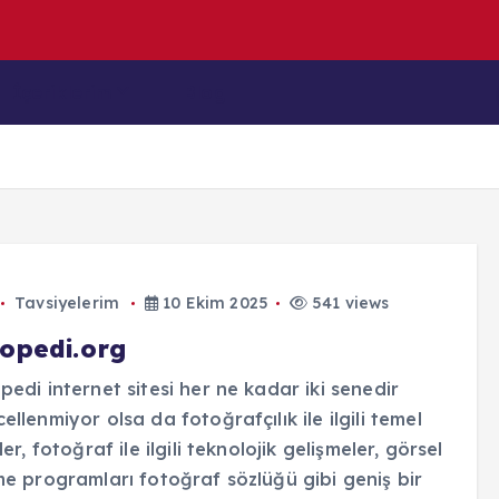
n
y
a
(
H
o
l
İçeriklerim
Blog
Tavsiyelerim
10 Ekim 2025
541 views
topedi.org
pedi internet sitesi her ne kadar iki senedir
ellenmiyor olsa da fotoğrafçılık ile ilgili temel
iler, fotoğraf ile ilgili teknolojik gelişmeler, görsel
me programları fotoğraf sözlüğü gibi geniş bir