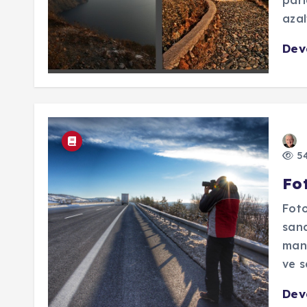
parl
azal
De
54
Fot
Foto
sana
manz
ve s
De