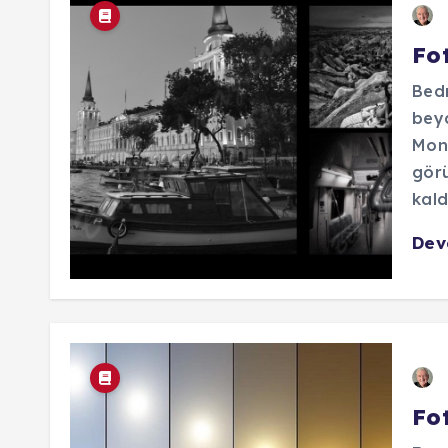
Fo
Bedr
beya
Mono
görü
kaldı
De
Fot