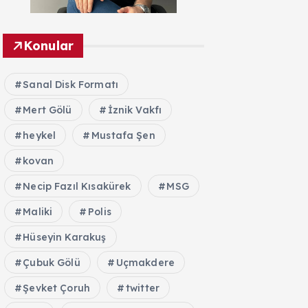
Konular
Sanal Disk Formatı
Mert Gölü
İznik Vakfı
heykel
Mustafa Şen
kovan
Necip Fazıl Kısakürek
MSG
Maliki
Polis
Hüseyin Karakuş
Çubuk Gölü
Uçmakdere
Şevket Çoruh
twitter