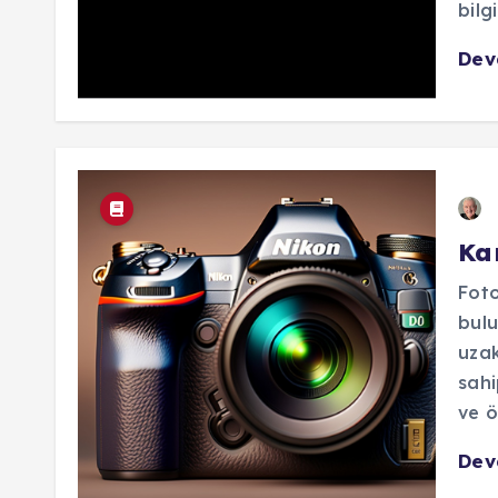
bilgi 
De
Ka
Foto
bulu
uzak
sahi
ve ö
De