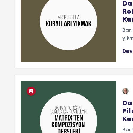
Dah
Rob
Ku
Barı
yıkm
De
Da
Fi
Ku
Barı