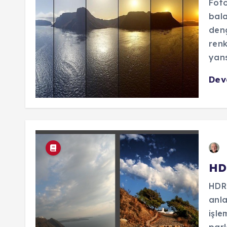
Foto
bala
deng
renk
yans
De
HD
HDR 
anla
işle