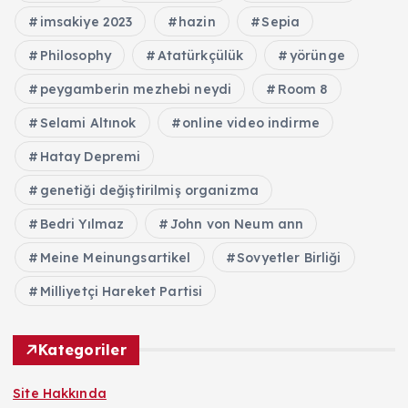
imsakiye 2023
hazin
Sepia
Philosophy
Atatürkçülük
yörünge
peygamberin mezhebi neydi
Room 8
Selami Altınok
online video indirme
Hatay Depremi
genetiği değiştirilmiş organizma
Bedri Yılmaz
John von Neum ann
Meine Meinungsartikel
Sovyetler Birliği
Milliyetçi Hareket Partisi
Kategoriler
Site Hakkında