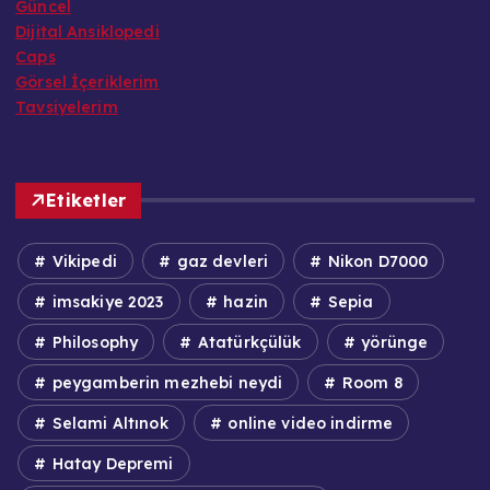
Güncel
Dijital Ansiklopedi
Caps
Görsel İçeriklerim
Tavsiyelerim
Etiketler
Vikipedi
gaz devleri
Nikon D7000
imsakiye 2023
hazin
Sepia
Philosophy
Atatürkçülük
yörünge
peygamberin mezhebi neydi
Room 8
Selami Altınok
online video indirme
Hatay Depremi