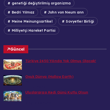
genetiği değiştirilmiş organizma
Bedri Yılmaz
John von Neum ann
Meine Meinungsartikel
Sovyetler Birliği
Milliyetçi Hareket Partisi
Güncel
Türkiye 2450 Yılında Yok Olmuş Olacak!
Bedri
14 Eylül 2026
Oyuk Dünya (Hollow Earth)
Bedri
1 Eylül 2026
Uluslararası Kedi Günü Kutlu Olsun
Bedri
8 Ağustos 2026