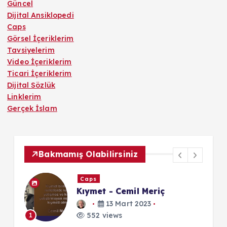
Güncel
Dijital Ansiklopedi
Caps
Görsel İçeriklerim
Tavsiyelerim
Video İçeriklerim
Ticari İçeriklerim
Dijital Sözlük
Linklerim
Gerçek İslam
Bakmamış Olabilirsiniz
Caps
Kıymet - Cemil Meriç
13 Mart 2023
552 views
1
1