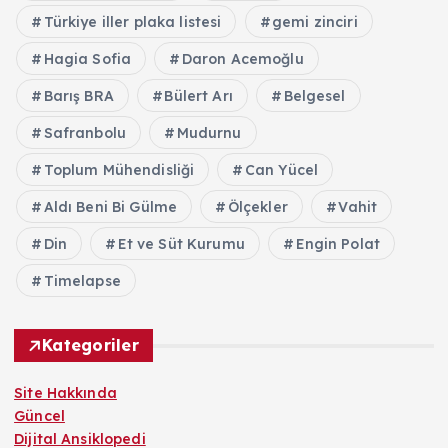
Türkiye iller plaka listesi
gemi zinciri
Hagia Sofia
Daron Acemoğlu
Barış BRA
Bülert Arı
Belgesel
Safranbolu
Mudurnu
Toplum Mühendisliği
Can Yücel
Aldı Beni Bi Gülme
Ölçekler
Vahit
Din
Et ve Süt Kurumu
Engin Polat
Timelapse
Kategoriler
Site Hakkında
Güncel
Dijital Ansiklopedi