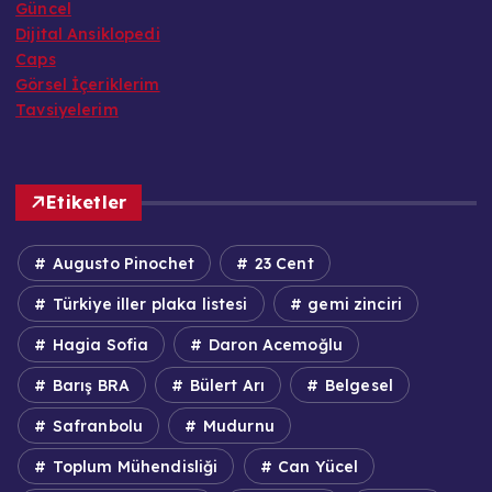
Güncel
Dijital Ansiklopedi
Caps
Görsel İçeriklerim
Tavsiyelerim
Etiketler
Augusto Pinochet
23 Cent
Türkiye iller plaka listesi
gemi zinciri
Hagia Sofia
Daron Acemoğlu
Barış BRA
Bülert Arı
Belgesel
Safranbolu
Mudurnu
Toplum Mühendisliği
Can Yücel