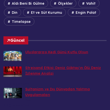
Aldı Beni Bi Gülme
Ölçekler
Vahit
Din
Et ve Süt Kurumu
Engin Polat
Timelapse
Güncel
Uluslararası Kedi Günü Kutlu Olsun
Bedri
8 Ağustos 2026
Streisand Etkisi: Deniz Göktaş'ın Ölü Deniz
İzlenme Analizi
Bedri
8 Ağustos 2026
Sultanizm ve Dış Dünyadan Yalıtma
Uygulamaları
Bedri
8 Ağustos 2026