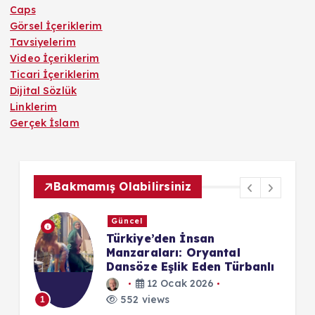
Caps
Görsel İçeriklerim
Tavsiyelerim
Video İçeriklerim
Ticari İçeriklerim
Dijital Sözlük
Linklerim
Gerçek İslam
Bakmamış Olabilirsiniz
Güncel
 89
Türkiye’den İnsan
Manzaraları: Oryantal
Dansöze Eşlik Eden Türbanlı
1
12 Ocak 2026
552 views
1