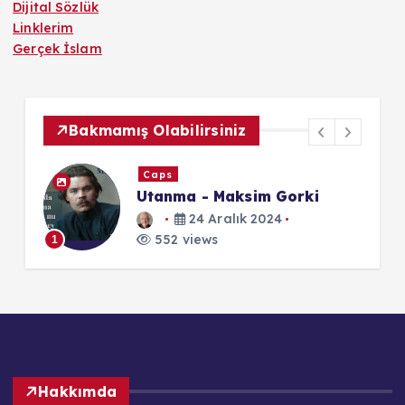
Dijital Sözlük
Linklerim
Gerçek İslam
Bakmamış Olabilirsiniz
Caps
Utanma - Maksim Gorki
24 Aralık 2024
552 views
1
1
Hakkımda