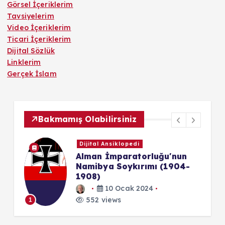
Görsel İçeriklerim
Tavsiyelerim
Video İçeriklerim
Ticari İçeriklerim
Dijital Sözlük
Linklerim
Gerçek İslam
Bakmamış Olabilirsiniz
Dijital Ansiklopedi
Alman İmparatorluğu'nun
Namibya Soykırımı (1904-
1908)
1
10 Ocak 2024
552 views
1