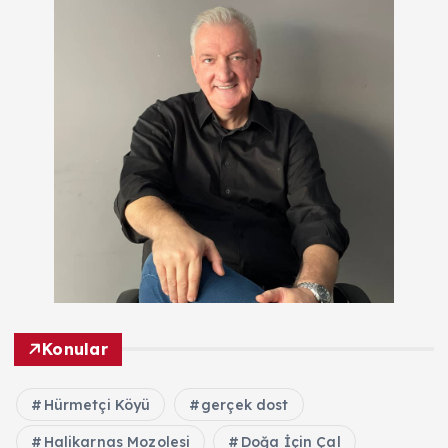
Konular
Hürmetçi Köyü
gerçek dost
Halikarnas Mozolesi
Doğa İçin Çal