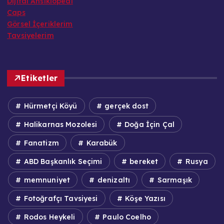
Dijital Ansiklopedi
Caps
Görsel İçeriklerim
Tavsiyelerim
Etiketler
Hürmetçi Köyü
gerçek dost
Halikarnas Mozolesi
Doğa İçin Çal
Fanatizm
Karabük
ABD Başkanlık Seçimi
bereket
Rusya
memnuniyet
denizaltı
Sarmaşık
Fotoğrafçı Tavsiyesi
Köşe Yazısı
Rodos Heykeli
Paulo Coelho