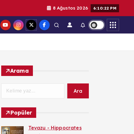
8 Ağustos 2026
6:10:23 PM
Arama
Ara
Popüler
Tevazu - Hippocrates