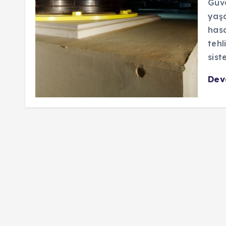
Güve
yaşa
hasa
tehl
siste
De