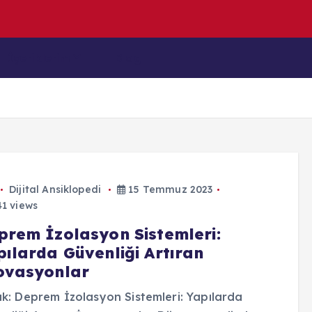
n
y
a
İçeriklerim
Blog
Dijital Ansiklopedi
15 Temmuz 2023
1 views
prem İzolasyon Sistemleri:
pılarda Güvenliği Artıran
ovasyonlar
ık: Deprem İzolasyon Sistemleri: Yapılarda