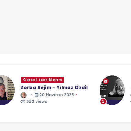
Caps
l
Özgüven - Victor Hugo
13 Mart 2023
552 views
1
1