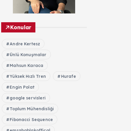
Konular
Andre Kertesz
Ünlü Konuşmalar
Mahsun Karaca
Yüksek Hızlı Tren
Hurafe
Engin Polat
google servisleri
Toplum Mühendisliği
Fibonacci Sequence
emrahablakoffical