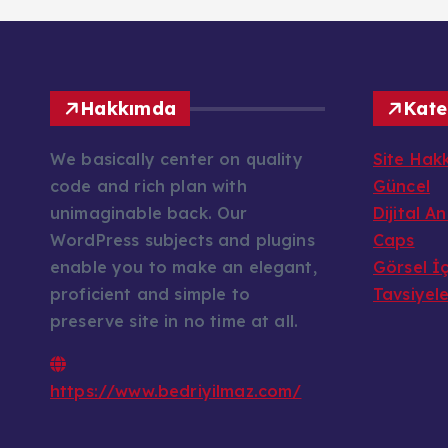
Hakkımda
Kate
We basically center on quality
Site Hak
code and rich plan with
Güncel
unimaginable back. Our
Dijital A
WordPress subjects and plugins
Caps
enable you to make an elegant,
Görsel İç
proficient and simple to
Tavsiyel
preserve site in no time at all.
https://www.bedriyilmaz.com/