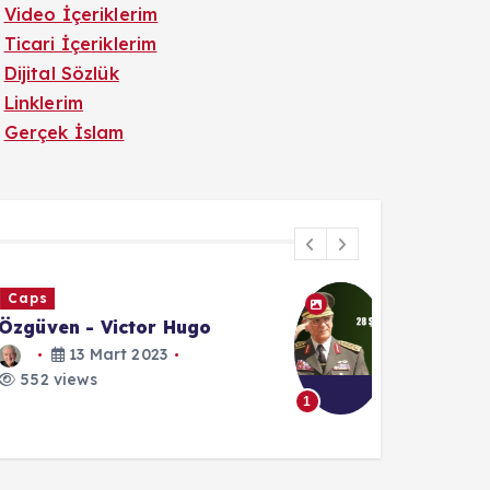
Video İçeriklerim
Ticari İçeriklerim
Dijital Sözlük
Linklerim
Gerçek İslam
Caps
28 Şubat - Hüseyin
Kıvrıkoğlu
28 Şubat 2024
552 views
1