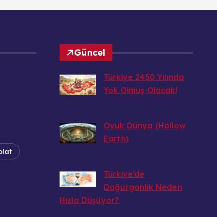
Güncel
Türkiye 2450 Yılında
Yok Olmuş Olacak!
Bedri
14 Eylül 2026
Oyuk Dünya (Hollow
Earth)
Bedri
olat
1 Eylül 2026
Türkiye’de
Doğurganlık Neden
Hızla Düşüyor?
Bedri