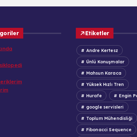
goriler
Etiketler
kında
Andre Kertesz
Ünlü Konuşmalar
nsiklopedi
Mahsun Karaca
eriklerim
Yüksek Hızlı Tren
erim
Hurafe
Engin P
google servisleri
Toplum Mühendisliği
Fibonacci Sequence