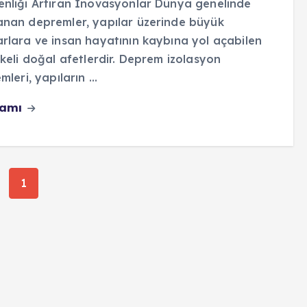
nliği Artıran İnovasyonlar Dünya genelinde
nan depremler, yapılar üzerinde büyük
rlara ve insan hayatının kaybına yol açabilen
ikeli doğal afetlerdir. Deprem izolasyon
mleri, yapıların ...
vamı
1