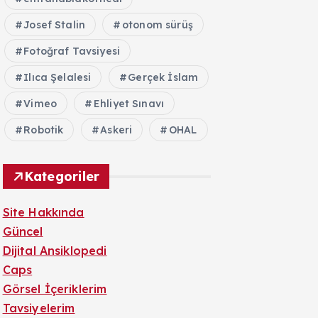
Josef Stalin
otonom sürüş
Fotoğraf Tavsiyesi
Ilıca Şelalesi
Gerçek İslam
Vimeo
Ehliyet Sınavı
Robotik
Askeri
OHAL
Kategoriler
Site Hakkında
Güncel
Dijital Ansiklopedi
Caps
Görsel İçeriklerim
Tavsiyelerim