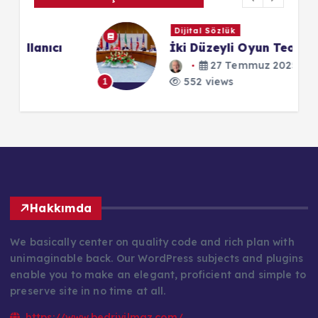
Dijital Sözlük
ı
İki Düzeyli Oyun Teorisi
27 Temmuz 2025
552 views
1
1
Hakkımda
We basically center on quality code and rich plan with
unimaginable back. Our WordPress subjects and plugins
enable you to make an elegant, proficient and simple to
preserve site in no time at all.
https://www.bedriyilmaz.com/