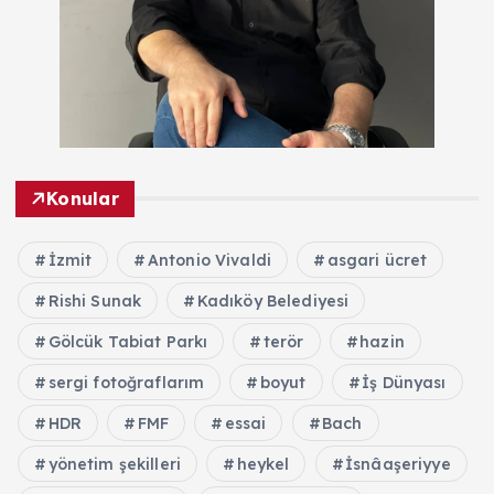
Konular
İzmit
Antonio Vivaldi
asgari ücret
Rishi Sunak
Kadıköy Belediyesi
Gölcük Tabiat Parkı
terör
hazin
sergi fotoğraflarım
boyut
İş Dünyası
HDR
FMF
essai
Bach
yönetim şekilleri
heykel
İsnâaşeriyye