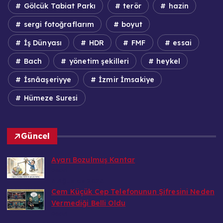
Gölcük Tabiat Parkı
terör
hazin
sergi fotoğraflarım
boyut
İş Dünyası
HDR
FMF
essai
Bach
yönetim şekilleri
heykel
İsnâaşeriyye
İzmir İmsakiye
Hümeze Suresi
Güncel
Ayarı Bozulmuş Kantar
Bedri
6 Ağustos 2026
Cem Küçük Cep Telefonunun Şifresini Neden
Vermediği Belli Oldu
Bedri
5 Ağustos 2026