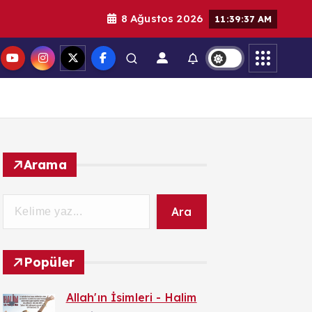
8 Ağustos 2026
11:39:38 AM
Arama
Ara
Popüler
Allah'ın İsimleri - Halim