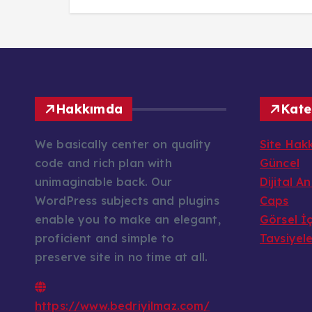
Hakkımda
Kate
We basically center on quality
Site Hak
code and rich plan with
Güncel
unimaginable back. Our
Dijital A
WordPress subjects and plugins
Caps
enable you to make an elegant,
Görsel İç
proficient and simple to
Tavsiyel
preserve site in no time at all.
https://www.bedriyilmaz.com/