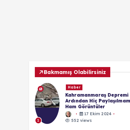
Bakmamış Olabilirsiniz
Haber
 – (9 Nisan
Kahramanmaraş Depremi
Ardından Hiç Paylaşılmam
Ham Görüntüler
3
17 Ekim 2024
552 views
1