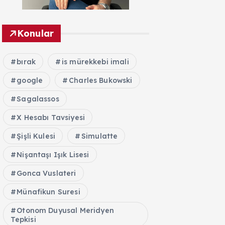
Konular
bırak
is mürekkebi imali
google
Charles Bukowski
Sagalassos
X Hesabı Tavsiyesi
Şişli Kulesi
Simulatte
Nişantaşı Işık Lisesi
Gonca Vuslateri
Münafikun Suresi
Otonom Duyusal Meridyen
Tepkisi