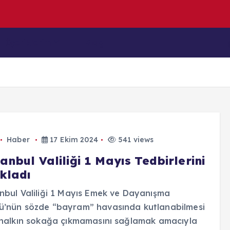
n
y
a
İçeriklerim
Blog
Haber
17 Ekim 2024
541 views
anbul Valiliği 1 Mayıs Tedbirlerini
ıkladı
nbul Valiliği 1 Mayıs Emek ve Dayanışma
ü’nün sözde “bayram” havasında kutlanabilmesi
 halkın sokağa çıkmamasını sağlamak amacıyla