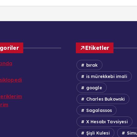
goriler
Etiketler
kında
bırak
is mürekkebi imali
nsiklopedi
google
eriklerim
Charles Bukowski
erim
Sagalassos
X Hesabı Tavsiyesi
Şişli Kulesi
Simu