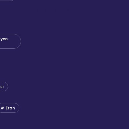
Bedri
8 Ağustos 2026
dyen
si
İran