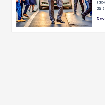
saba
05.3
De