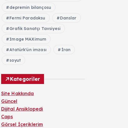
depremin bilançosu
Fermi Paradoksu
Danslar
Grafik Sanatçı Tavsiyesi
Image MAXimum
Atatürk'ün imzası
İran
soyut
Kategoriler
Site Hakkında
Güncel
Dijital Ansiklopedi
Caps
Görsel İçeriklerim