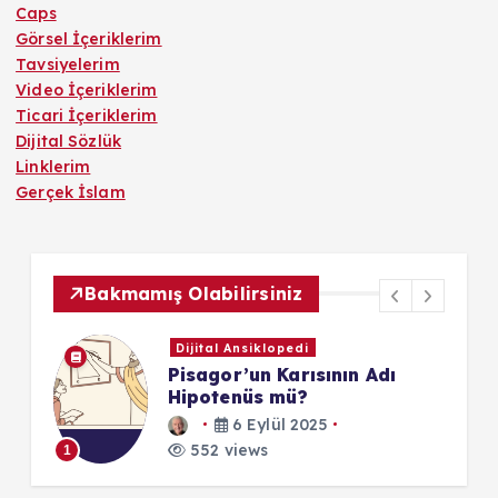
Caps
Görsel İçeriklerim
Tavsiyelerim
Video İçeriklerim
Ticari İçeriklerim
Dijital Sözlük
Linklerim
Gerçek İslam
Bakmamış Olabilirsiniz
Dijital Ansiklopedi
Pisagor’un Karısının Adı
Hipotenüs mü?
6 Eylül 2025
1
552 views
1