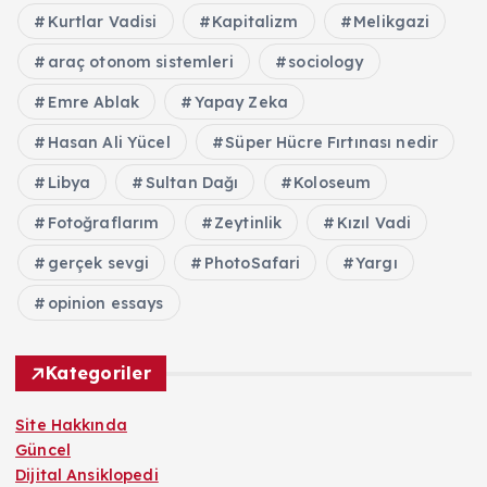
Kurtlar Vadisi
Kapitalizm
Melikgazi
araç otonom sistemleri
sociology
Emre Ablak
Yapay Zeka
Hasan Ali Yücel
Süper Hücre Fırtınası nedir
Libya
Sultan Dağı
Koloseum
Fotoğraflarım
Zeytinlik
Kızıl Vadi
gerçek sevgi
PhotoSafari
Yargı
opinion essays
Kategoriler
Site Hakkında
Güncel
Dijital Ansiklopedi