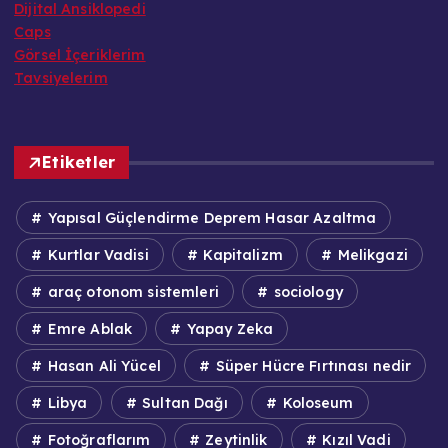
Dijital Ansiklopedi
Caps
Görsel İçeriklerim
Tavsiyelerim
Etiketler
Yapısal Güçlendirme Deprem Hasar Azaltma
Kurtlar Vadisi
Kapitalizm
Melikgazi
araç otonom sistemleri
sociology
Emre Ablak
Yapay Zeka
Hasan Ali Yücel
Süper Hücre Fırtınası nedir
Libya
Sultan Dağı
Koloseum
Fotoğraflarım
Zeytinlik
Kızıl Vadi