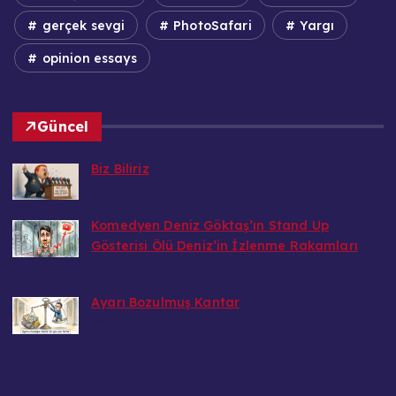
gerçek sevgi
PhotoSafari
Yargı
opinion essays
Güncel
Biz Biliriz
Bedri
7 Ağustos 2026
Komedyen Deniz Göktaş’ın Stand Up
Gösterisi Ölü Deniz’in İzlenme Rakamları
Bedri
7 Ağustos 2026
Ayarı Bozulmuş Kantar
Bedri
6 Ağustos 2026